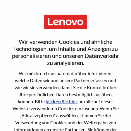
Menu
HVAC/Water Cooling Service
Wir verwenden Cookies und ähnliche
Engineer
Technologien, um Inhalte und Anzeigen zu
personalisieren und unseren Datenverkehr
zu analysieren.
Wir möchten transparent darüber informieren,
welche Daten wir und unsere Partner erfassen und
wie wir sie verwenden, damit Sie die Kontrolle über
General Information
Ihre persönlichen Daten bestmöglich ausüben
können. Bitte
klicken Sie hier
um alle auf dieser
Req #
100017159
Website verwendeten Cookies einzusehen. Wenn Sie
Career Area
Dienstleistungen
„Alle akzeptieren“ auswählen, stimmen Sie der
Verwendung von Cookies und der Weitergabe von
Country/Region:
Rumänien
Informationen an unsere Partner zu. Sie können der