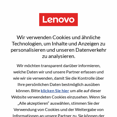
Menu
车计算信息安全工程师
Wir verwenden Cookies und ähnliche
Technologien, um Inhalte und Anzeigen zu
personalisieren und unseren Datenverkehr
zu analysieren.
Wir möchten transparent darüber informieren,
General Information
welche Daten wir und unsere Partner erfassen und
wie wir sie verwenden, damit Sie die Kontrolle über
Req #
100016958
Ihre persönlichen Daten bestmöglich ausüben
Career Area
Forschung/Entwicklung
können. Bitte
klicken Sie hier
um alle auf dieser
Website verwendeten Cookies einzusehen. Wenn Sie
Country/Region:
China
„Alle akzeptieren“ auswählen, stimmen Sie der
State:
Shanghai
Verwendung von Cookies und der Weitergabe von
City:
上海（Shanghai）
Informationen an unsere Partner zu. Sie können der