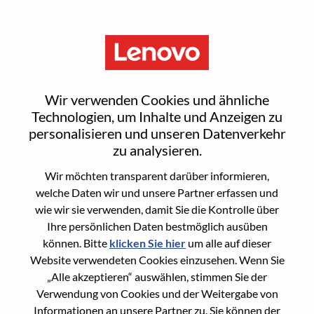
Menu
集团供应链计划技术架构师
Wir verwenden Cookies und ähnliche
Technologien, um Inhalte und Anzeigen zu
personalisieren und unseren Datenverkehr
zu analysieren.
Wir möchten transparent darüber informieren,
General Information
welche Daten wir und unsere Partner erfassen und
wie wir sie verwenden, damit Sie die Kontrolle über
Req #
100017180
Ihre persönlichen Daten bestmöglich ausüben
Career Area
Informationstechnologie
können. Bitte
klicken Sie hier
um alle auf dieser
Website verwendeten Cookies einzusehen. Wenn Sie
Country/Region:
China
„Alle akzeptieren“ auswählen, stimmen Sie der
State:
Guangdong
Verwendung von Cookies und der Weitergabe von
City:
深圳（Shenzhen）
Informationen an unsere Partner zu. Sie können der