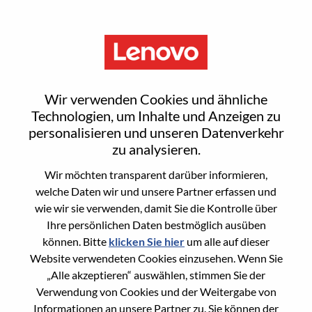
Menu
供应链AI架构师
Wir verwenden Cookies und ähnliche
Technologien, um Inhalte und Anzeigen zu
personalisieren und unseren Datenverkehr
zu analysieren.
Wir möchten transparent darüber informieren,
General Information
welche Daten wir und unsere Partner erfassen und
wie wir sie verwenden, damit Sie die Kontrolle über
Req #
100017183
Ihre persönlichen Daten bestmöglich ausüben
Career Area
Engineering
können. Bitte
klicken Sie hier
um alle auf dieser
Website verwendeten Cookies einzusehen. Wenn Sie
Country/Region:
China
„Alle akzeptieren“ auswählen, stimmen Sie der
State:
Beijing
Verwendung von Cookies und der Weitergabe von
City:
北京（Beijing）
Informationen an unsere Partner zu. Sie können der