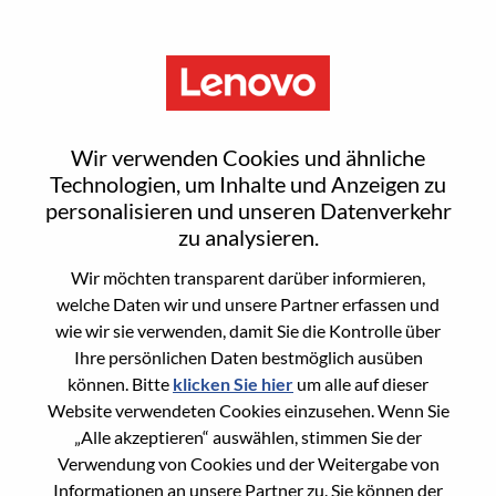
Menu
采购经理
Wir verwenden Cookies und ähnliche
Technologien, um Inhalte und Anzeigen zu
personalisieren und unseren Datenverkehr
zu analysieren.
Wir möchten transparent darüber informieren,
General Information
welche Daten wir und unsere Partner erfassen und
wie wir sie verwenden, damit Sie die Kontrolle über
Req #
100017205
Ihre persönlichen Daten bestmöglich ausüben
Career Area
Einkauf
können. Bitte
klicken Sie hier
um alle auf dieser
Website verwendeten Cookies einzusehen. Wenn Sie
Country/Region:
China
„Alle akzeptieren“ auswählen, stimmen Sie der
State:
Tianjin
Verwendung von Cookies und der Weitergabe von
City:
天津（Tianjin）
Informationen an unsere Partner zu. Sie können der