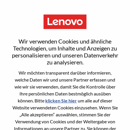
Menu
Partner Account Manager
Wir verwenden Cookies und ähnliche
Technologien, um Inhalte und Anzeigen zu
personalisieren und unseren Datenverkehr
zu analysieren.
Wir möchten transparent darüber informieren,
General Information
welche Daten wir und unsere Partner erfassen und
wie wir sie verwenden, damit Sie die Kontrolle über
Req #
WD00097746
Ihre persönlichen Daten bestmöglich ausüben
Career Area
Vertrieb
können. Bitte
klicken Sie hier
um alle auf dieser
Website verwendeten Cookies einzusehen. Wenn Sie
Country/Region:
Australien
„Alle akzeptieren“ auswählen, stimmen Sie der
State:
New South Wales
Verwendung von Cookies und der Weitergabe von
City:
North Sydney
Informationen an unsere Partner zu. Sie können der