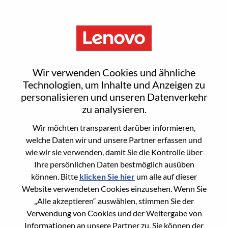
Menu
Principal Architect, SAP CDC &
Wir verwenden Cookies und ähnliche
HEC Platform
Technologien, um Inhalte und Anzeigen zu
personalisieren und unseren Datenverkehr
zu analysieren.
Wir möchten transparent darüber informieren,
welche Daten wir und unsere Partner erfassen und
wie wir sie verwenden, damit Sie die Kontrolle über
General Information
Ihre persönlichen Daten bestmöglich ausüben
können. Bitte
klicken Sie hier
um alle auf dieser
Req #
WD00099755
Website verwendeten Cookies einzusehen. Wenn Sie
Career Area
Dienstleistungen
„Alle akzeptieren“ auswählen, stimmen Sie der
Verwendung von Cookies und der Weitergabe von
Country/Region:
Rumänien
Informationen an unsere Partner zu. Sie können der