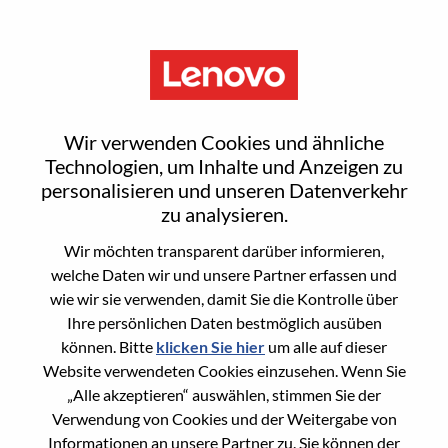
Menu
Product Marketing Specialist
Wir verwenden Cookies und ähnliche
Technologien, um Inhalte und Anzeigen zu
personalisieren und unseren Datenverkehr
zu analysieren.
Wir möchten transparent darüber informieren,
General Information
welche Daten wir und unsere Partner erfassen und
wie wir sie verwenden, damit Sie die Kontrolle über
Req #
WD00099300
Ihre persönlichen Daten bestmöglich ausüben
Career Area
Marketing
können. Bitte
klicken Sie hier
um alle auf dieser
Website verwendeten Cookies einzusehen. Wenn Sie
Country/Region:
Brasilien
„Alle akzeptieren“ auswählen, stimmen Sie der
State:
São Paulo
Verwendung von Cookies und der Weitergabe von
City:
SAO PAULO - SP
Informationen an unsere Partner zu. Sie können der