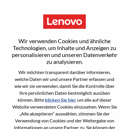
Menu
Public Sector Sales Manager
Wir verwenden Cookies und ähnliche
Technologien, um Inhalte und Anzeigen zu
personalisieren und unseren Datenverkehr
zu analysieren.
Wir möchten transparent darüber informieren,
General Information
welche Daten wir und unsere Partner erfassen und
wie wir sie verwenden, damit Sie die Kontrolle über
Req #
WD00100788
Ihre persönlichen Daten bestmöglich ausüben
Career Area
Vertrieb
können. Bitte
klicken Sie hier
um alle auf dieser
Website verwendeten Cookies einzusehen. Wenn Sie
Country/Region:
Vereinigtes Königreich
„Alle akzeptieren“ auswählen, stimmen Sie der
State:
Hampshire
Verwendung von Cookies und der Weitergabe von
City:
Farnborough
Informationen an unsere Partner zu. Sie können der