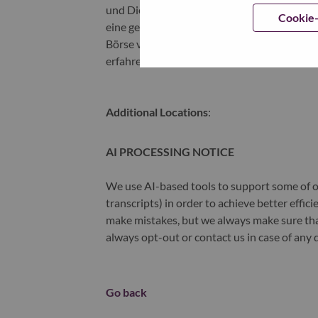
und Dienstleistungen. Lenovos kontinuierl
Cookie-
eine gerechtere, vertrauenswürdigere und inte
Börse von Hongkong unter Lenovo Group Li
erfahren, besuchen Sie
www.lenovo.com
, 
Additional Locations
:
AI PROCESSING NOTICE
We use AI-based tools to support some of ou
transcripts) in order to achieve better effi
make mistakes, but we always make sure th
always opt-out or contact us in case of any 
Go back