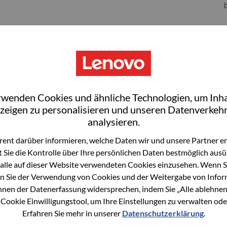
S
rwenden Cookies und ähnliche Technologien, um Inha
zeigen zu personalisieren und unseren Datenverkehr
analysieren.
r stehen zu dem, was wir tun. Wir begeistern unsere Kunden.
ent darüber informieren, welche Daten wir und unsere Partner erf
 Sie die Kontrolle über Ihre persönlichen Daten bestmöglich ausü
hmen mit einem Umsatz von 83 Milliarden US-Dollar, rangiert
alle auf dieser Website verwendeten Cookies einzusehen. Wenn Si
edient täglich Millionen von Kunden in 180 Märkten.Mit
n Sie der Verwendung von Cookies und der Weitergabe von Infor
ie für alle zu liefern, hat Lenovo auf seinem Erfolg als
önnen der Datenerfassung widersprechen, indem Sie „Alle ablehnen
 und verfügt über ein Full-Stack-Portfolio von KI-fähigen,
 Cookie Einwilligungstool, um Ihre Einstellungen zu verwalten oder
s, Workstations, Smartphones, Tablets), Infrastruktur
Erfahren Sie mehr in unserer
Datenschutzerklärung
.
en und softwaredefinierte Infrastruktur), Software, Lösungen