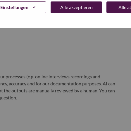
iche Investitionen in weltverändernde Innovationen bauen
Einstellungen
Alle akzeptieren
Alle 
lligentere Zukunft für alle, überall auf. Lenovo ist an der
mited (HKSE: 992) (ADR: LNVGY) gelistet. Um mehr zu
und lesen Sie die neuesten Nachrichten in unserem
StoryHub
.
r processes (e.g. online interviews recordings and
ciency, accuracy and for our documentation purposes. AI can
at the outputs are manually reviewed by a human. You can
question.