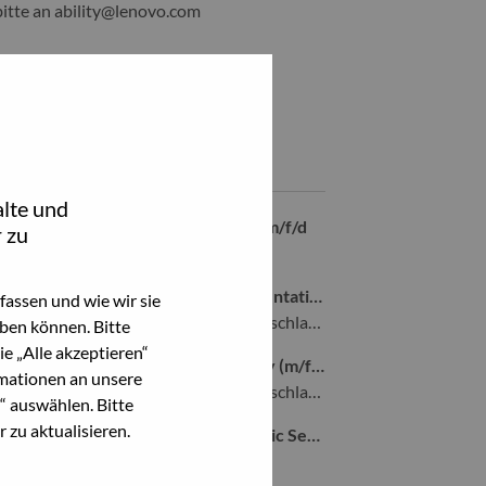
bitte an
ability@lenovo.com
Teile diesen Job:
hare Retail Solutions Sales Executive m/f/d – Store Modernizatio
Share Retail Solutions Sales Executive m/f/d – Store Moderni
Ähnliche Jobs
lte und
Technical Sales Solutions Architect m/f/d
 zu
Stuttgart, Deutschland,
Global Account Inside Sales Representative Germany (m/f/d)
assen und wie wir sie
Stuttgart, Baden-Wurttemberg, Deutschland,
ben können. Bitte
e „Alle akzeptieren“
Data Center Solution Sales Germany (m/f/d)
mationen an unsere
Stuttgart, Baden-Wurttemberg, Deutschland,
“ auswählen. Bitte
 zu aktualisieren.
Senior Key Account Manager – Public Sector (South Germany) (m/f/d)
Stuttgart, Deutschland,