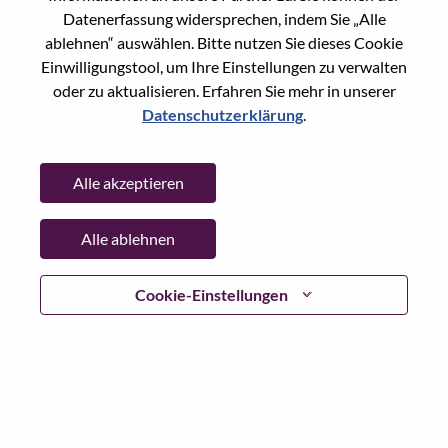
State:
Guangdong
Datenerfassung widersprechen, indem Sie „Alle
City:
深圳（Shenzhen）
ablehnen“ auswählen. Bitte nutzen Sie dieses Cookie
Date:
Mittwoch, Mai 20, 2026
Einwilligungstool, um Ihre Einstellungen zu verwalten
oder zu aktualisieren. Erfahren Sie mehr in unserer
Working Time:
Full-time
Datenschutzerklärung
.
Additional Locations
:
* China - Guangdong - 深圳（Shenzhen）
Alle akzeptieren
Why Work at Lenovo
Alle ablehnen
We are Lenovo. We do what we say. We own what we do.
Cookie-Einstellungen
We WOW our customers.
Lenovo is a US$83 billion revenue global technology
powerhouse, ranked #153 in the Fortune Global 500, and
serving millions of customers every day in 180 markets.
Focused on a bold vision to deliver Smarter Technology
for All, Lenovo has built on its success as the world’s