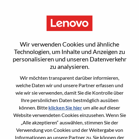
Menu
WW Sales Operations Leader -
Wir verwenden Cookies und ähnliche
Solutions And Services Group
Technologien, um Inhalte und Anzeigen zu
personalisieren und unseren Datenverkehr
zu analysieren.
Wir möchten transparent darüber informieren,
welche Daten wir und unsere Partner erfassen und
wie wir sie verwenden, damit Sie die Kontrolle über
General Information
Ihre persönlichen Daten bestmöglich ausüben
können. Bitte
klicken Sie hier
um alle auf dieser
Req #
WD00101320
Website verwendeten Cookies einzusehen. Wenn Sie
Career Area
Operations
„Alle akzeptieren“ auswählen, stimmen Sie der
Verwendung von Cookies und der Weitergabe von
Country/Region:
Vereinigte Staaten von Amerika
Informationen an unsere Partner zu. Sie können der