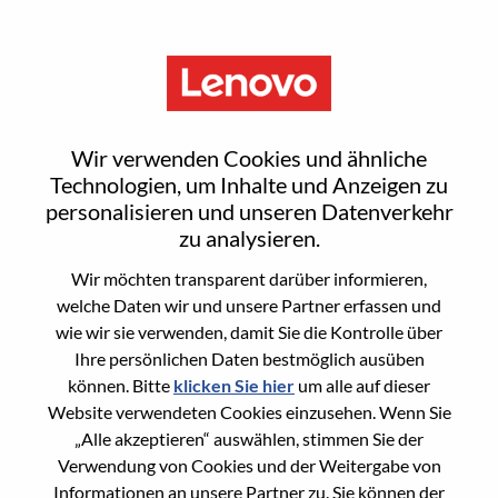
Menu
Sales Specialist
Wir verwenden Cookies und ähnliche
Technologien, um Inhalte und Anzeigen zu
personalisieren und unseren Datenverkehr
zu analysieren.
Wir möchten transparent darüber informieren,
General Information
welche Daten wir und unsere Partner erfassen und
wie wir sie verwenden, damit Sie die Kontrolle über
Req #
WD00096277
Ihre persönlichen Daten bestmöglich ausüben
Career Area
Vertrieb
können. Bitte
klicken Sie hier
um alle auf dieser
Website verwendeten Cookies einzusehen. Wenn Sie
Country/Region:
Dänemark
„Alle akzeptieren“ auswählen, stimmen Sie der
State:
Capital
Verwendung von Cookies und der Weitergabe von
City:
Frederiksberg
Informationen an unsere Partner zu. Sie können der