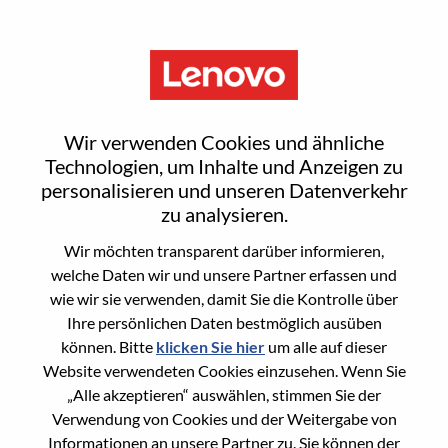
Menu
Senior Associate, Legal -
Wir verwenden Cookies und ähnliche
Privacy
Technologien, um Inhalte und Anzeigen zu
personalisieren und unseren Datenverkehr
zu analysieren.
Wir möchten transparent darüber informieren,
welche Daten wir und unsere Partner erfassen und
wie wir sie verwenden, damit Sie die Kontrolle über
General Information
Ihre persönlichen Daten bestmöglich ausüben
können. Bitte
klicken Sie hier
um alle auf dieser
Req #
WD00100681
Website verwendeten Cookies einzusehen. Wenn Sie
Career Area
Rechtswesen
„Alle akzeptieren“ auswählen, stimmen Sie der
Verwendung von Cookies und der Weitergabe von
Country/Region:
Polen
Informationen an unsere Partner zu. Sie können der