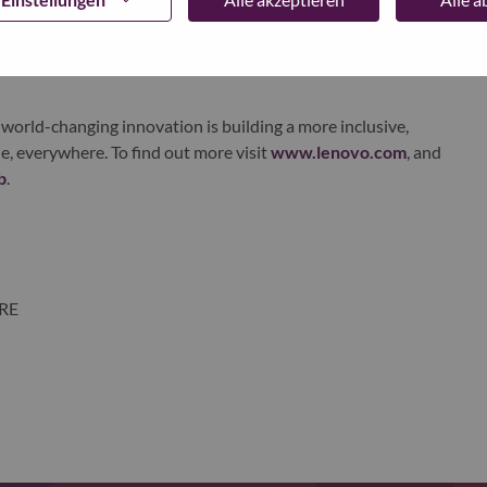
ustworthy, and smarter future for everyone, everywhere.
xchange under Lenovo Group Limited (HKSE: 992) (ADR:
world-changing innovation is building a more inclusive,
e, everywhere. To find out more visit
www.lenovo.com
, and
b
.
ORE