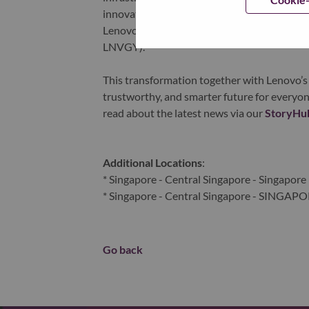
innovation is building a more equitable, tr
Lenovo is listed on the Hong Kong stock e
LNVGY).
This transformation together with Lenovo’s 
trustworthy, and smarter future for everyon
read about the latest news via our
StoryHu
Additional Locations
:
* Singapore - Central Singapore - Singapore
* Singapore - Central Singapore - SINGAP
Go back