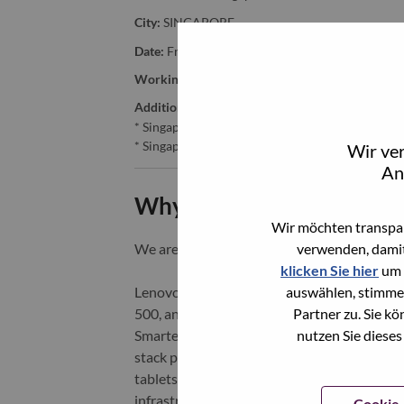
City:
SINGAPORE
Date:
Freitag, Juli 3, 2026
Working Time:
Full-time
Additional Locations
:
* Singapore - Central Singapore - Singapore
* Singapore - Central Singapore - SINGAPORE
Wir ve
An
Why Work at Lenovo
Wir möchten transpar
verwenden, damit
We are Lenovo. We do what we say. We o
klicken Sie hier
um 
auswählen, stimme
Lenovo is a US$83 billion revenue global t
Partner zu. Sie k
500, and serving millions of customers every
nutzen Sie dieses
Smarter Technology for All, Lenovo has built
stack portfolio of AI-enabled, AI-ready, an
tablets), infrastructure (server, storage, 
infrastructure), software, solutions, and s
Cookie-