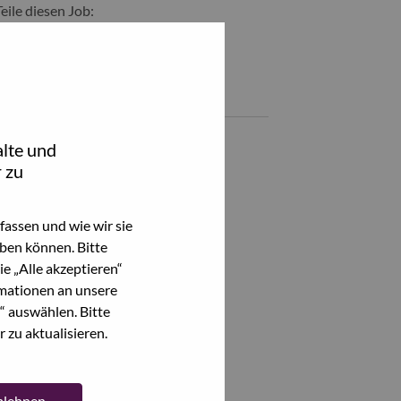
Teile diesen Job:
hare Senior Manager, Sales Operations – AP SSG with LinkedIn
Share Senior Manager, Sales Operations – AP SSG with a frie
Ähnliche Jobs
lte und
Alle anzeigen
 zu
assen und wie wir sie
ben können. Bitte
e „Alle akzeptieren“
mationen an unsere
“ auswählen. Bitte
 zu aktualisieren.
ablehnen