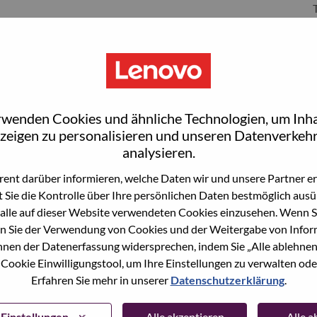
S
rwenden Cookies und ähnliche Technologien, um Inha
zeigen zu personalisieren und unseren Datenverkehr
analysieren.
ent darüber informieren, welche Daten wir und unsere Partner erf
 Sie die Kontrolle über Ihre persönlichen Daten bestmöglich ausü
wn what we do. We WOW our customers.
alle auf dieser Website verwendeten Cookies einzusehen. Wenn Si
n Sie der Verwendung von Cookies und der Weitergabe von Infor
echnology powerhouse, ranked #153 in the Fortune Global
önnen der Datenerfassung widersprechen, indem Sie „Alle ablehnen
 day in 180 markets. Focused on a bold vision to deliver
 Cookie Einwilligungstool, um Ihre Einstellungen zu verwalten oder
 on its success as the world’s largest PC company with a full-
Erfahren Sie mehr in unserer
Datenschutzerklärung
.
d AI-optimized devices (PCs, workstations, smartphones,
edge, high performance computing and software defined
ervices. Lenovo’s continued investment in world-changing
Einstellungen
Alle akzeptieren
Alle 