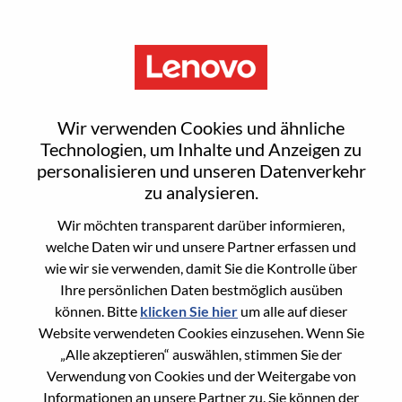
Menu
Senior Services Sales Executive
Wir verwenden Cookies und ähnliche
- ServiceNow
Technologien, um Inhalte und Anzeigen zu
personalisieren und unseren Datenverkehr
zu analysieren.
Wir möchten transparent darüber informieren,
welche Daten wir und unsere Partner erfassen und
wie wir sie verwenden, damit Sie die Kontrolle über
General Information
Ihre persönlichen Daten bestmöglich ausüben
können. Bitte
klicken Sie hier
um alle auf dieser
Req #
WD00099691
Website verwendeten Cookies einzusehen. Wenn Sie
Career Area
Vertrieb
„Alle akzeptieren“ auswählen, stimmen Sie der
Verwendung von Cookies und der Weitergabe von
Country/Region:
Vereinigte Staaten von Amerika
Informationen an unsere Partner zu. Sie können der