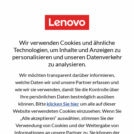
Menu
Senior Services Sales Executive
Wir verwenden Cookies und ähnliche
- DWS/DaaS
Technologien, um Inhalte und Anzeigen zu
personalisieren und unseren Datenverkehr
zu analysieren.
Wir möchten transparent darüber informieren,
welche Daten wir und unsere Partner erfassen und
wie wir sie verwenden, damit Sie die Kontrolle über
General Information
Ihre persönlichen Daten bestmöglich ausüben
können. Bitte
klicken Sie hier
um alle auf dieser
Req #
WD00096610
Website verwendeten Cookies einzusehen. Wenn Sie
Career Area
Vertrieb
„Alle akzeptieren“ auswählen, stimmen Sie der
Verwendung von Cookies und der Weitergabe von
Country/Region:
Vereinigte Staaten von Amerika
Informationen an unsere Partner zu. Sie können der