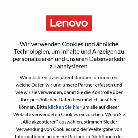
Menu
Senior Services Sales Executive
Wir verwenden Cookies und ähnliche
- Security
Technologien, um Inhalte und Anzeigen zu
personalisieren und unseren Datenverkehr
zu analysieren.
Wir möchten transparent darüber informieren,
welche Daten wir und unsere Partner erfassen und
wie wir sie verwenden, damit Sie die Kontrolle über
General Information
Ihre persönlichen Daten bestmöglich ausüben
können. Bitte
klicken Sie hier
um alle auf dieser
Req #
WD00099314
Website verwendeten Cookies einzusehen. Wenn Sie
Career Area
Vertrieb
„Alle akzeptieren“ auswählen, stimmen Sie der
Verwendung von Cookies und der Weitergabe von
Country/Region:
Vereinigte Staaten von Amerika
Informationen an unsere Partner zu. Sie können der