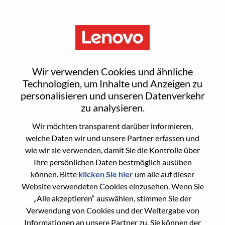
Menu
Senior Solutions Engineer,
Wir verwenden Cookies und ähnliche
Infrastructure
Technologien, um Inhalte und Anzeigen zu
personalisieren und unseren Datenverkehr
zu analysieren.
Wir möchten transparent darüber informieren,
welche Daten wir und unsere Partner erfassen und
wie wir sie verwenden, damit Sie die Kontrolle über
General Information
Ihre persönlichen Daten bestmöglich ausüben
können. Bitte
klicken Sie hier
um alle auf dieser
Req #
WD00101068
Website verwendeten Cookies einzusehen. Wenn Sie
Career Area
Vertrieb
„Alle akzeptieren“ auswählen, stimmen Sie der
Verwendung von Cookies und der Weitergabe von
Country/Region:
Norwegen
Informationen an unsere Partner zu. Sie können der