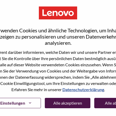
S
rwenden Cookies und ähnliche Technologien, um Inha
zeigen zu personalisieren und unseren Datenverkehr
analysieren.
ent darüber informieren, welche Daten wir und unsere Partner erf
wn what we do. We WOW our customers.
 Sie die Kontrolle über Ihre persönlichen Daten bestmöglich ausü
alle auf dieser Website verwendeten Cookies einzusehen. Wenn Si
echnology powerhouse, ranked #153 in the Fortune Global
n Sie der Verwendung von Cookies und der Weitergabe von Infor
 day in 180 markets. Focused on a bold vision to deliver
önnen der Datenerfassung widersprechen, indem Sie „Alle ablehnen
 on its success as the world’s largest PC company with a full-
 Cookie Einwilligungstool, um Ihre Einstellungen zu verwalten oder
d AI-optimized devices (PCs, workstations, smartphones,
Erfahren Sie mehr in unserer
Datenschutzerklärung
.
edge, high performance computing and software defined
ervices. Lenovo’s continued investment in world-changing
Einstellungen
Alle akzeptieren
Alle 
ustworthy, and smarter future for everyone, everywhere.
xchange under Lenovo Group Limited (HKSE: 992) (ADR: