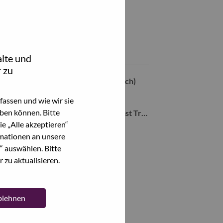
Teile diesen Job:
hare Technical Officer, Broadcast with LinkedIn
Share Technical Officer, Broadcast with a friend via e-mail
Ähnliche Jobs
lte und
 zu
ATO (Broadcast Systems & Media Tech)
Hong Kong, Hongkong,
assen und wie wir sie
ben können. Bitte
Assistant Technical Officer (Broadcast Transmission)
e „Alle akzeptieren“
Hong Kong, Hongkong,
mationen an unsere
“ auswählen. Bitte
Alle anzeigen
 zu aktualisieren.
ablehnen