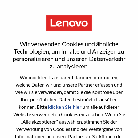
Menu
Senior Technical Project
Wir verwenden Cookies und ähnliche
Manager
Technologien, um Inhalte und Anzeigen zu
personalisieren und unseren Datenverkehr
zu analysieren.
Wir möchten transparent darüber informieren,
welche Daten wir und unsere Partner erfassen und
wie wir sie verwenden, damit Sie die Kontrolle über
General Information
Ihre persönlichen Daten bestmöglich ausüben
können. Bitte
klicken Sie hier
um alle auf dieser
Req #
WD00099593
Website verwendeten Cookies einzusehen. Wenn Sie
Career Area
Hardware-Engineering
„Alle akzeptieren“ auswählen, stimmen Sie der
Verwendung von Cookies und der Weitergabe von
Country/Region:
China
Informationen an unsere Partner zu. Sie können der