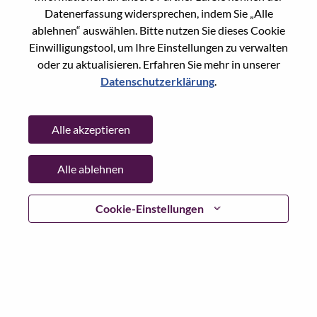
State:
Shanghai
Datenerfassung widersprechen, indem Sie „Alle
City:
上海（Shanghai）
ablehnen“ auswählen. Bitte nutzen Sie dieses Cookie
Date:
Mittwoch, Juni 3, 2026
Einwilligungstool, um Ihre Einstellungen zu verwalten
oder zu aktualisieren. Erfahren Sie mehr in unserer
Working Time:
Full-time
Datenschutzerklärung
.
Additional Locations
:
* China - Shanghai - 上海（Shanghai）
Alle akzeptieren
Why Work at Lenovo
Alle ablehnen
We are Lenovo. We do what we say. We own what we do.
Cookie-Einstellungen
We WOW our customers.
Lenovo is a US$83 billion revenue global technology
powerhouse, ranked #153 in the Fortune Global 500, and
serving millions of customers every day in 180 markets.
Focused on a bold vision to deliver Smarter Technology
for All, Lenovo has built on its success as the world’s