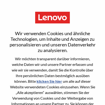
Menu
Senior UX Designer
Wir verwenden Cookies und ähnliche
Technologien, um Inhalte und Anzeigen zu
personalisieren und unseren Datenverkehr
zu analysieren.
Wir möchten transparent darüber informieren,
General Information
welche Daten wir und unsere Partner erfassen und
wie wir sie verwenden, damit Sie die Kontrolle über
Req #
WD00100055
Ihre persönlichen Daten bestmöglich ausüben
Career Area
Hardware-Engineering
können. Bitte
klicken Sie hier
um alle auf dieser
Website verwendeten Cookies einzusehen. Wenn Sie
Country/Region:
Rumänien
„Alle akzeptieren“ auswählen, stimmen Sie der
City:
Bucharest
Verwendung von Cookies und der Weitergabe von
Date:
Mittwoch, Juni 10, 2026
Informationen an unsere Partner zu. Sie können der