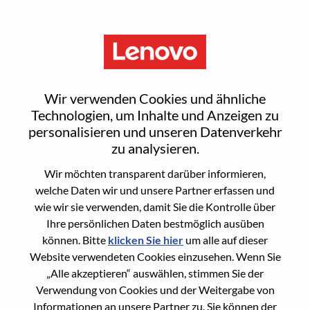
Menu
[LPS] Service Delivery Director
Wir verwenden Cookies und ähnliche
- ATFM
Technologien, um Inhalte und Anzeigen zu
personalisieren und unseren Datenverkehr
zu analysieren.
Wir möchten transparent darüber informieren,
welche Daten wir und unsere Partner erfassen und
wie wir sie verwenden, damit Sie die Kontrolle über
General Information
Ihre persönlichen Daten bestmöglich ausüben
können. Bitte
klicken Sie hier
um alle auf dieser
Req #
WD00100484
Website verwendeten Cookies einzusehen. Wenn Sie
Career Area
Dienstleistungen
„Alle akzeptieren“ auswählen, stimmen Sie der
Verwendung von Cookies und der Weitergabe von
Country/Region:
Singapur
Informationen an unsere Partner zu. Sie können der