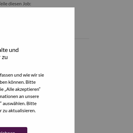
Teile diesen Job:
hare ServiceNow Business Analyst with LinkedIn
Share ServiceNow Business Analyst with a friend via e-mail
Ähnliche Jobs
Analista de Suporte em Campo III
lte und
Sao Paulo, São Paulo, Brasilien,
 zu
Technical Process Analyst
Sao Paulo, São Paulo, Brasilien,
assen und wie wir sie
ben können. Bitte
Service Desk Team Leader
e „Alle akzeptieren“
Sao Paulo, São Paulo, Brasilien,
mationen an unsere
“ auswählen. Bitte
ServiceNow Solution Architect
 zu aktualisieren.
Sao Paulo, São Paulo, Brasilien,
Alle anzeigen
ablehnen