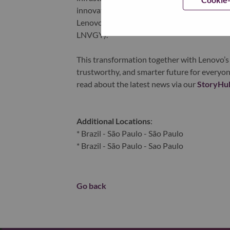
innovation is building a more equitable, tr
Lenovo is listed on the Hong Kong stock e
LNVGY).
This transformation together with Lenovo’s 
trustworthy, and smarter future for everyon
read about the latest news via our
StoryHu
Additional Locations
:
* Brazil - São Paulo - São Paulo
* Brazil - São Paulo - Sao Paulo
Go back