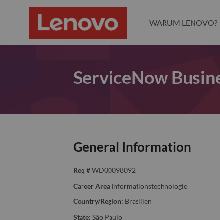
WARUM LENOVO?
ServiceNow Busine
General Information
Req #
WD00098092
Career Area
Informationstechnologie
Country/Region:
Brasilien
State:
São Paulo