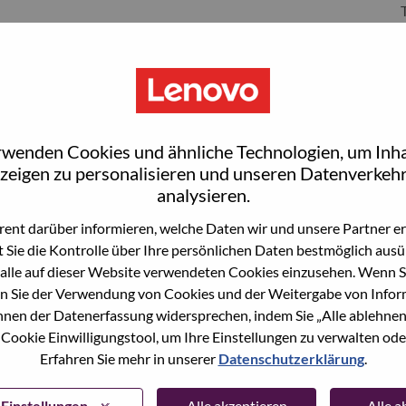
S
rwenden Cookies und ähnliche Technologien, um Inha
zeigen zu personalisieren und unseren Datenverkehr
analysieren.
ent darüber informieren, welche Daten wir und unsere Partner erf
 Sie die Kontrolle über Ihre persönlichen Daten bestmöglich ausü
wn what we do. We WOW our customers.
alle auf dieser Website verwendeten Cookies einzusehen. Wenn Si
n Sie der Verwendung von Cookies und der Weitergabe von Infor
echnology powerhouse, ranked #196 in the Fortune Global
önnen der Datenerfassung widersprechen, indem Sie „Alle ablehnen
 day in 180 markets. Focused on a bold vision to deliver
 Cookie Einwilligungstool, um Ihre Einstellungen zu verwalten oder
 on its success as the world’s largest PC company with a full-
Erfahren Sie mehr in unserer
Datenschutzerklärung
.
d AI-optimized devices (PCs, workstations, smartphones,
edge, high performance computing and software defined
ervices. Lenovo’s continued investment in world-changing
Einstellungen
Alle akzeptieren
Alle 