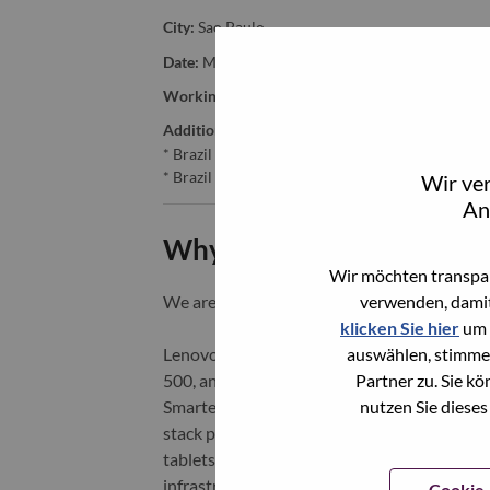
City:
Sao Paulo
Date:
Mittwoch, Mai 27, 2026
Working Time:
Full-time
Additional Locations
:
* Brazil - São Paulo - São Paulo
* Brazil - São Paulo - Sao Paulo
Wir ve
An
Why Work at Lenovo
Wir möchten transpar
verwenden, damit
We are Lenovo. We do what we say. We o
klicken Sie hier
um 
auswählen, stimme
Lenovo is a US$83 billion revenue global t
Partner zu. Sie k
500, and serving millions of customers every
nutzen Sie dieses
Smarter Technology for All, Lenovo has built
stack portfolio of AI-enabled, AI-ready, an
tablets), infrastructure (server, storage, 
infrastructure), software, solutions, and s
Cookie-