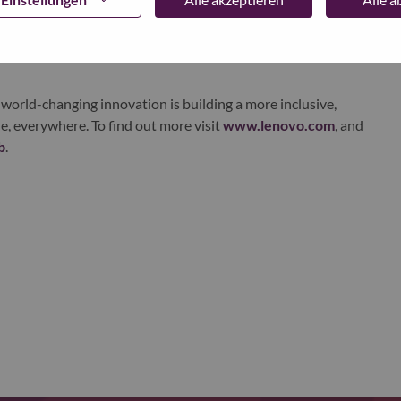
ustworthy, and smarter future for everyone, everywhere.
xchange under Lenovo Group Limited (HKSE: 992) (ADR:
world-changing innovation is building a more inclusive,
e, everywhere. To find out more visit
www.lenovo.com
, and
b
.