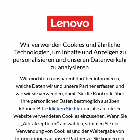
Menu
Solutions & Services Executive
Wir verwenden Cookies und ähnliche
Technologien, um Inhalte und Anzeigen zu
personalisieren und unseren Datenverkehr
zu analysieren.
Wir möchten transparent darüber informieren,
General Information
welche Daten wir und unsere Partner erfassen und
wie wir sie verwenden, damit Sie die Kontrolle über
Req #
WD00100604
Ihre persönlichen Daten bestmöglich ausüben
Career Area
Vertrieb
können. Bitte
klicken Sie hier
um alle auf dieser
Website verwendeten Cookies einzusehen. Wenn Sie
Country/Region:
Frankreich
„Alle akzeptieren“ auswählen, stimmen Sie der
State:
Hauts-de-Seine
Verwendung von Cookies und der Weitergabe von
City:
Rueil-Malmaison
Informationen an unsere Partner zu. Sie können der