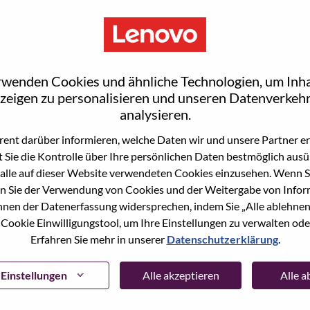
S
rwenden Cookies und ähnliche Technologien, um Inha
zeigen zu personalisieren und unseren Datenverkehr
analysieren.
ent darüber informieren, welche Daten wir und unsere Partner erf
wn what we do. We WOW our customers.
 Sie die Kontrolle über Ihre persönlichen Daten bestmöglich ausü
alle auf dieser Website verwendeten Cookies einzusehen. Wenn Si
echnology powerhouse, ranked #153 in the Fortune Global
n Sie der Verwendung von Cookies und der Weitergabe von Infor
 day in 180 markets. Focused on a bold vision to deliver
önnen der Datenerfassung widersprechen, indem Sie „Alle ablehnen
 on its success as the world’s largest PC company with a full-
 Cookie Einwilligungstool, um Ihre Einstellungen zu verwalten oder
d AI-optimized devices (PCs, workstations, smartphones,
Erfahren Sie mehr in unserer
Datenschutzerklärung
.
edge, high performance computing and software defined
ervices. Lenovo’s continued investment in world-changing
Einstellungen
Alle akzeptieren
Alle 
ustworthy, and smarter future for everyone, everywhere.
xchange under Lenovo Group Limited (HKSE: 992) (ADR: