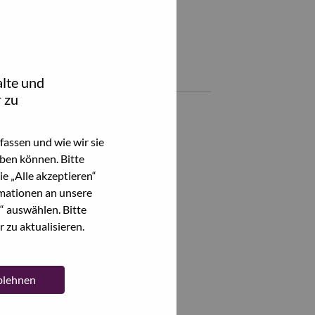
Teile diesen Job:
hare Solutions & Services Executive with LinkedIn
Share Solutions & Services Executive with a friend via e-mail
Ähnliche Jobs
lte und
 zu
Alle anzeigen
assen und wie wir sie
ben können. Bitte
e „Alle akzeptieren“
mationen an unsere
“ auswählen. Bitte
 zu aktualisieren.
ablehnen