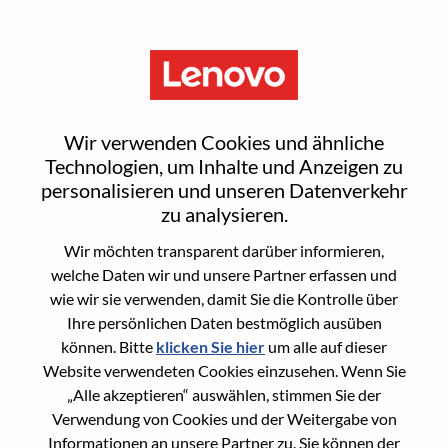
Menu
Solutions & Services Inside
Wir verwenden Cookies und ähnliche
Sales - Configuration &
Technologien, um Inhalte und Anzeigen zu
personalisieren und unseren Datenverkehr
Deployment
zu analysieren.
Wir möchten transparent darüber informieren,
welche Daten wir und unsere Partner erfassen und
wie wir sie verwenden, damit Sie die Kontrolle über
Ihre persönlichen Daten bestmöglich ausüben
können. Bitte
klicken Sie hier
um alle auf dieser
General Information
Website verwendeten Cookies einzusehen. Wenn Sie
„Alle akzeptieren“ auswählen, stimmen Sie der
Req #
WD00099892
Verwendung von Cookies und der Weitergabe von
Career Area
Vertrieb
Informationen an unsere Partner zu. Sie können der