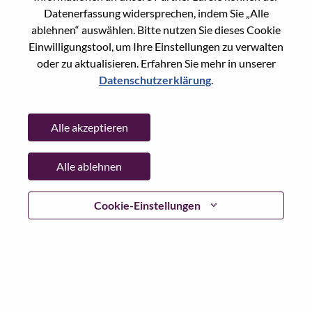
Datenerfassung widersprechen, indem Sie „Alle
Country/Region:
Serbien
ablehnen“ auswählen. Bitte nutzen Sie dieses Cookie
City:
Belgrade
Einwilligungstool, um Ihre Einstellungen zu verwalten
Date:
Donnerstag, Juni 18, 2026
oder zu aktualisieren. Erfahren Sie mehr in unserer
Working Time:
Full-time
Datenschutzerklärung
.
Additional Locations
:
* Spain - Madrid - Madrid
Alle akzeptieren
* Romania - Bucureşti - Bucharest
* Slovakia - Bratislavský - Bratislava
* Italy - Milano - San Felice Segrate
Alle ablehnen
Cookie-Einstellungen
Why Work at Lenovo
We are Lenovo. We do what we say. We own what we do.
We WOW our customers.
Lenovo is a US$83 billion revenue global technology
powerhouse, ranked #153 in the Fortune Global 500, and