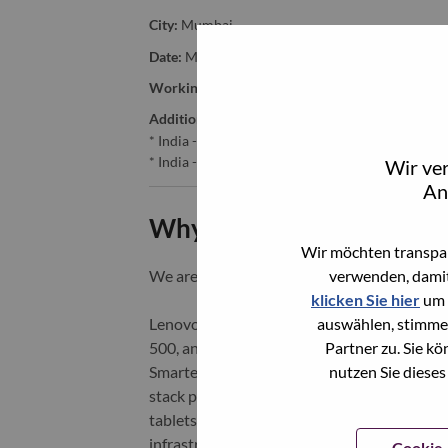
City:
Mumbai
Date:
Montag, Mai 11, 2026
Working Time:
Full-time
Additional Locations
:
* India - Mahārāshtra - Mumbai
* India - Mahārāshtra - Mumbai
Wir ve
An
Why Work at Lenovo
Wir möchten transpar
verwenden, damit
We are Lenovo. We do what we say. We o
klicken Sie hier
um 
auswählen, stimme
Lenovo is a US$83 billion revenue global t
Partner zu. Sie k
500, and serving millions of customers every
nutzen Sie dieses
Smarter Technology for All, Lenovo has built
stack portfolio of AI-enabled, AI-ready, an
tablets), infrastructure (server, storage, 
infrastructure), software, solutions, and s
Cookie-