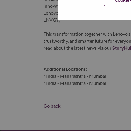
innovation is building a more equitable, tr
Lenovo is listed on the Hong Kong stock e
LNVGY).
This transformation together with Lenovo’s 
trustworthy, and smarter future for everyon
read about the latest news via our
StoryHu
Additional Locations
:
* India - Mahārāshtra - Mumbai
* India - Mahārāshtra - Mumbai
Go back