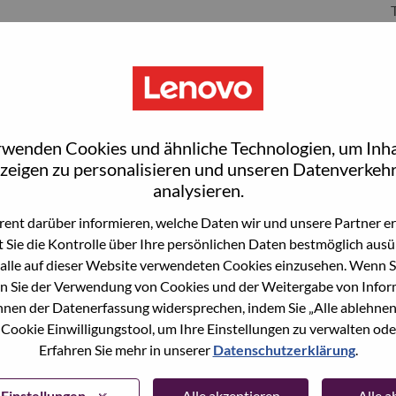
S
rwenden Cookies und ähnliche Technologien, um Inha
zeigen zu personalisieren und unseren Datenverkehr
analysieren.
ent darüber informieren, welche Daten wir und unsere Partner erf
 Sie die Kontrolle über Ihre persönlichen Daten bestmöglich ausü
wn what we do. We WOW our customers.
alle auf dieser Website verwendeten Cookies einzusehen. Wenn Si
n Sie der Verwendung von Cookies und der Weitergabe von Infor
echnology powerhouse, ranked #196 in the Fortune Global
önnen der Datenerfassung widersprechen, indem Sie „Alle ablehnen
 day in 180 markets. Focused on a bold vision to deliver
 Cookie Einwilligungstool, um Ihre Einstellungen zu verwalten oder
 on its success as the world’s largest PC company with a full-
Erfahren Sie mehr in unserer
Datenschutzerklärung
.
d AI-optimized devices (PCs, workstations, smartphones,
edge, high performance computing and software defined
ervices. Lenovo’s continued investment in world-changing
Einstellungen
Alle akzeptieren
Alle 