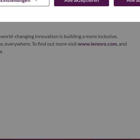
ustworthy, and smarter future for everyone, everywhere.
xchange under Lenovo Group Limited (HKSE: 992) (ADR:
world-changing innovation is building a more inclusive,
e, everywhere. To find out more visit
www.lenovo.com
, and
b
.