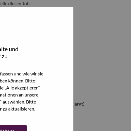
Teile diesen Job:
hare Solutions & Services Sales Specialist with LinkedIn
Share Solutions & Services Sales Specialist with a friend via 
Ähnliche Jobs
Key Account Manager - Tablets
lte und
Mumbai, Maharashtra, Indien,
 zu
Account Manager
Mumbai, Maharashtra, Indien,
assen und wie wir sie
ben können. Bitte
Sr client manager public west
e „Alle akzeptieren“
Mumbai, Maharashtra, Indien,
mationen an unsere
“ auswählen. Bitte
ISG Sales Specialist (Ahmedabad/Gujarat)
 zu aktualisieren.
Mumbai, Maharashtra, Indien,
Alle anzeigen
ablehnen