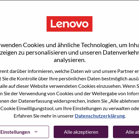
S
rwenden Cookies und ähnliche Technologien, um Inha
rrisville
zeigen zu personalisieren und unseren Datenverkehr
analysieren.
ent darüber informieren, welche Daten wir und unsere Partner erf
 Sie die Kontrolle über Ihre persönlichen Daten bestmöglich ausü
wn what we do. We WOW our customers.
alle auf dieser Website verwendeten Cookies einzusehen. Wenn Si
n Sie der Verwendung von Cookies und der Weitergabe von Infor
echnology powerhouse, ranked #153 in the Fortune Global
önnen der Datenerfassung widersprechen, indem Sie „Alle ablehnen
 day in 180 markets. Focused on a bold vision to deliver
 Cookie Einwilligungstool, um Ihre Einstellungen zu verwalten oder
 on its success as the world’s largest PC company with a full-
Erfahren Sie mehr in unserer
Datenschutzerklärung
.
d AI-optimized devices (PCs, workstations, smartphones,
edge, high performance computing and software defined
ervices. Lenovo’s continued investment in world-changing
Einstellungen
Alle akzeptieren
Alle 
ustworthy, and smarter future for everyone, everywhere.