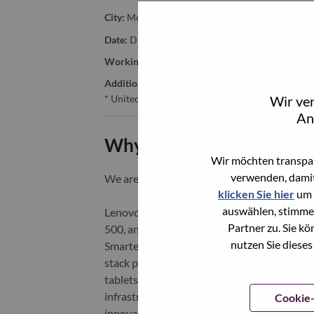
City:
Morrisville
Date:
Dienstag, Mai 26, 2026
Working Time:
Full-time
Additional Locations
:
Wir ve
* United States of America - North Carolina - Mo
An
Why Work at Lenovo
Wir möchten transpar
verwenden, damit
We are Lenovo. We do what we say. We o
klicken Sie hier
um 
auswählen, stimme
Lenovo is a US$83 billion revenue global t
Partner zu. Sie k
500, and serving millions of customers every
nutzen Sie dieses
Smarter Technology for All, Lenovo has built
stack portfolio of AI-enabled, AI-ready, an
tablets), infrastructure (server, storage, 
infrastructure), software, solutions, and s
Cookie-
innovation is building a more equitable, tr