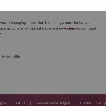
xchange under Lenovo Group Limited (HKSE: 992) (ADR:
world-changing innovation is building a more inclusive,
e, everywhere. To find out more visit
www.lenovo.com
, and
b
.
- Morrisville
ngen
|
FAQs
|
WeAreLenovo folgen
|
Cookie Einwilli