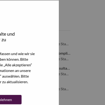
Teile diesen Job:
hare Sr. AI Solution Architect with LinkedIn
Share Sr. AI Solution Architect with a friend via e-mail
Ähnliche Jobs
lte und
Customer Care Case Manager
 zu
Morrisville, North Carolina, Vereinigte Staaten von Amerika,
Sr. Manager, Cyber Resilience Act Compliance
assen und wie wir sie
Morrisville, North Carolina, Vereinigte Staaten von Amerika,
ben können. Bitte
e „Alle akzeptieren“
Principal Digital Transformation Consultant
mationen an unsere
Morrisville, North Carolina, Vereinigte Staaten von Amerika,
“ auswählen. Bitte
 zu aktualisieren.
Director, AI Solution Delivery
Morrisville, North Carolina, Vereinigte Staaten von Amerika,
ablehnen
Alle anzeigen