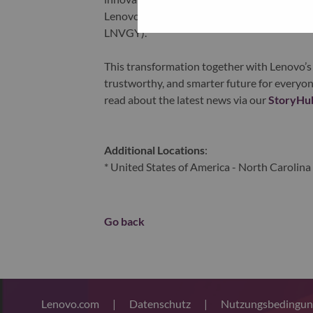
Lenovo is listed on the Hong Kong stock e
LNVGY).
This transformation together with Lenovo’s 
trustworthy, and smarter future for everyon
read about the latest news via our
StoryHu
Additional Locations
:
* United States of America - North Carolina 
Go back
Lenovo.com
|
Datenschutz
|
Nutzungsbedingu