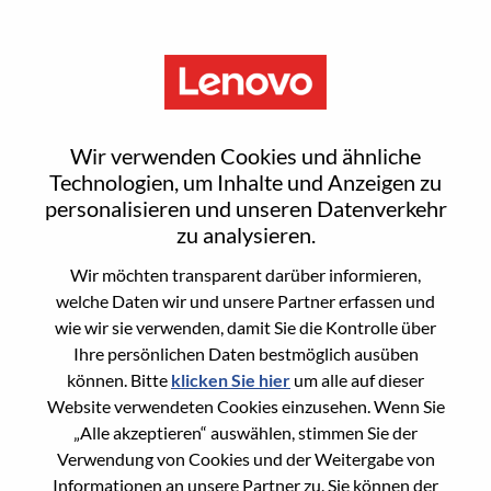
Menu
Sr. Firmware Engineer, UEFI
Wir verwenden Cookies und ähnliche
Technologien, um Inhalte und Anzeigen zu
personalisieren und unseren Datenverkehr
zu analysieren.
Wir möchten transparent darüber informieren,
General Information
welche Daten wir und unsere Partner erfassen und
wie wir sie verwenden, damit Sie die Kontrolle über
Req #
WD00098402
Ihre persönlichen Daten bestmöglich ausüben
Career Area
Hardware-Engineering
können. Bitte
klicken Sie hier
um alle auf dieser
Website verwendeten Cookies einzusehen. Wenn Sie
Country/Region:
Vereinigte Staaten von Amerika
„Alle akzeptieren“ auswählen, stimmen Sie der
State:
North Carolina
Verwendung von Cookies und der Weitergabe von
City:
Morrisville
Informationen an unsere Partner zu. Sie können der