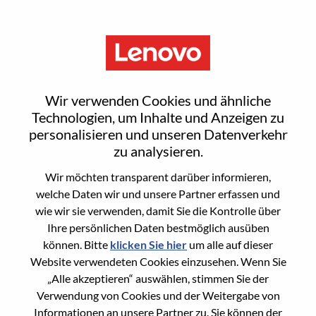
Menu
Sr. Offering Development
Wir verwenden Cookies und ähnliche
Consultant
Technologien, um Inhalte und Anzeigen zu
personalisieren und unseren Datenverkehr
zu analysieren.
Wir möchten transparent darüber informieren,
welche Daten wir und unsere Partner erfassen und
wie wir sie verwenden, damit Sie die Kontrolle über
General Information
Ihre persönlichen Daten bestmöglich ausüben
können. Bitte
klicken Sie hier
um alle auf dieser
Req #
WD00101097
Website verwendeten Cookies einzusehen. Wenn Sie
Career Area
Hardware-Engineering
„Alle akzeptieren“ auswählen, stimmen Sie der
Verwendung von Cookies und der Weitergabe von
Country/Region:
Vereinigtes Königreich
Informationen an unsere Partner zu. Sie können der