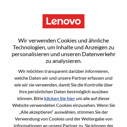
Menu
Senior Customer Program
Wir verwenden Cookies und ähnliche
Manager – CSP Accounts
Technologien, um Inhalte und Anzeigen zu
personalisieren und unseren Datenverkehr
zu analysieren.
Wir möchten transparent darüber informieren,
welche Daten wir und unsere Partner erfassen und
wie wir sie verwenden, damit Sie die Kontrolle über
General Information
Ihre persönlichen Daten bestmöglich ausüben
können. Bitte
klicken Sie hier
um alle auf dieser
Req #
WD00099458
Website verwendeten Cookies einzusehen. Wenn Sie
Career Area
Hardware-Engineering
„Alle akzeptieren“ auswählen, stimmen Sie der
Verwendung von Cookies und der Weitergabe von
Country/Region:
Vereinigte Staaten von Amerika
Informationen an unsere Partner zu. Sie können der