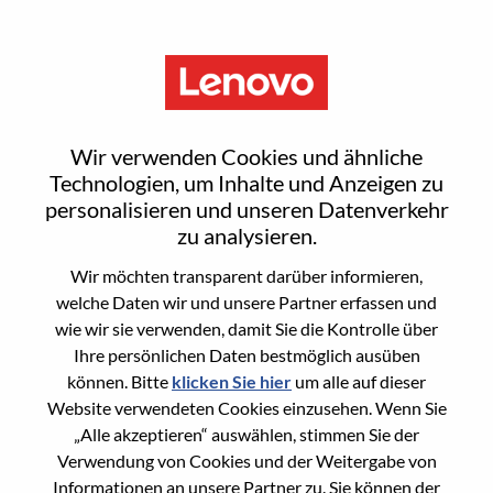
Menu
Sr. Solutions & Services
Wir verwenden Cookies und ähnliche
Executive - Sports Vertical
Technologien, um Inhalte und Anzeigen zu
personalisieren und unseren Datenverkehr
M/f/d
zu analysieren.
Wir möchten transparent darüber informieren,
welche Daten wir und unsere Partner erfassen und
wie wir sie verwenden, damit Sie die Kontrolle über
Ihre persönlichen Daten bestmöglich ausüben
können. Bitte
klicken Sie hier
um alle auf dieser
General Information
Website verwendeten Cookies einzusehen. Wenn Sie
„Alle akzeptieren“ auswählen, stimmen Sie der
Req #
WD00101385
Verwendung von Cookies und der Weitergabe von
Career Area
Vertrieb
Informationen an unsere Partner zu. Sie können der