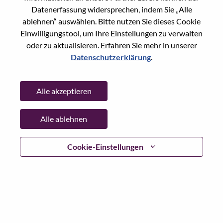
Datenerfassung widersprechen, indem Sie „Alle
Country/Region:
Deutschland
ablehnen“ auswählen. Bitte nutzen Sie dieses Cookie
State:
Baden-Wurttemberg
Einwilligungstool, um Ihre Einstellungen zu verwalten
City:
Stuttgart
oder zu aktualisieren. Erfahren Sie mehr in unserer
Date:
Dienstag, Juli 21, 2026
Datenschutzerklärung
.
Working Time:
Full-time
Additional Locations
:
Alle akzeptieren
* Germany - Berlin - Berlin
* Germany - Hamburg - Hamburg
Alle ablehnen
* Germany - Bavaria - Munich
* Germany - North Rhine-Westphalia - Cologne
* Germany - Baden-Württemberg - Stuttgart
Cookie-Einstellungen
* Germany - Lower Saxony - Hannover
* Switzerland - Zürich - Zürich
* Austria - Salzburg - Salzburg
* Austria - Vienna - Vienna
Why Work at Lenovo