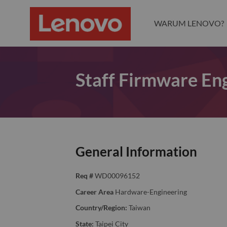
WARUM LENOVO?
Staff Firmware E
General Information
Req #
WD00096152
Career Area
Hardware-Engineering
Country/Region:
Taiwan
State:
Taipei City