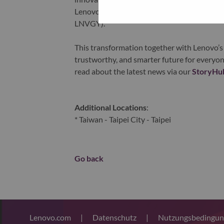
Lenovo is listed on the Hong Kong stock e
LNVGY).
This transformation together with Lenovo’s 
trustworthy, and smarter future for everyon
read about the latest news via our
StoryHu
Additional Locations
:
* Taiwan - Taipei City - Taipei
Go back
Lenovo.com
|
Datenschutz
|
Nutzungsbedingu