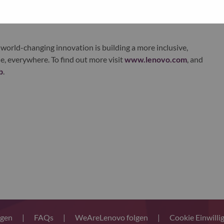
xchange under Lenovo Group Limited (HKSE: 992) (ADR:
world-changing innovation is building a more inclusive,
e, everywhere. To find out more visit
www.lenovo.com
, and
b
.
ngen
|
FAQs
|
WeAreLenovo folgen
|
Cookie Einwilli