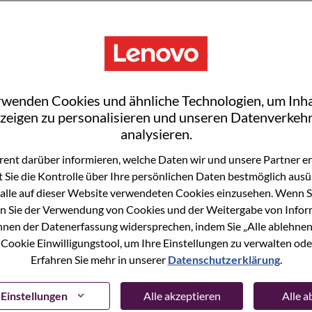
S
rwenden Cookies und ähnliche Technologien, um Inha
zeigen zu personalisieren und unseren Datenverkehr
T
analysieren.
ent darüber informieren, welche Daten wir und unsere Partner erf
T
 Sie die Kontrolle über Ihre persönlichen Daten bestmöglich ausü
wn what we do. We WOW our customers.
alle auf dieser Website verwendeten Cookies einzusehen. Wenn Si
n Sie der Verwendung von Cookies und der Weitergabe von Infor
echnology powerhouse, ranked #153 in the Fortune Global
T
önnen der Datenerfassung widersprechen, indem Sie „Alle ablehnen
 day in 180 markets. Focused on a bold vision to deliver
 Cookie Einwilligungstool, um Ihre Einstellungen zu verwalten oder
 on its success as the world’s largest PC company with a full-
Erfahren Sie mehr in unserer
Datenschutzerklärung
.
d AI-optimized devices (PCs, workstations, smartphones,
T
edge, high performance computing and software defined
ervices. Lenovo’s continued investment in world-changing
Einstellungen
Alle akzeptieren
Alle 
ustworthy, and smarter future for everyone, everywhere.