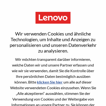
Menu
Staff Hardware Engineer I
Wir verwenden Cookies und ähnliche
Technologien, um Inhalte und Anzeigen zu
personalisieren und unseren Datenverkehr
zu analysieren.
Wir möchten transparent darüber informieren,
General Information
welche Daten wir und unsere Partner erfassen und
wie wir sie verwenden, damit Sie die Kontrolle über
Req #
WD00101055
Ihre persönlichen Daten bestmöglich ausüben
Career Area
Hardware-Engineering
können. Bitte
klicken Sie hier
um alle auf dieser
Website verwendeten Cookies einzusehen. Wenn Sie
Country/Region:
Indien
„Alle akzeptieren“ auswählen, stimmen Sie der
State:
Karnataka
Verwendung von Cookies und der Weitergabe von
City:
BANGALORE
Informationen an unsere Partner zu. Sie können der