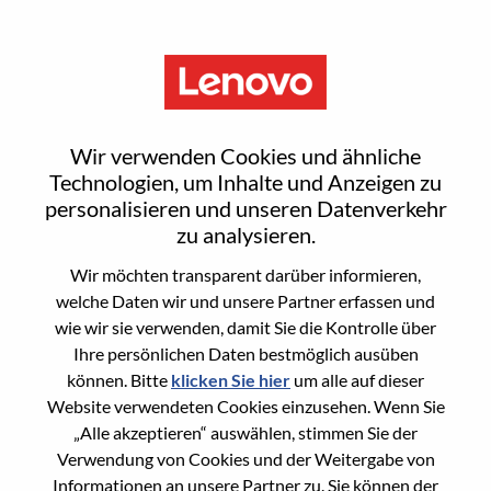
Menu
Staff IT Operation Engineer
Wir verwenden Cookies und ähnliche
Technologien, um Inhalte und Anzeigen zu
personalisieren und unseren Datenverkehr
zu analysieren.
Wir möchten transparent darüber informieren,
General Information
welche Daten wir und unsere Partner erfassen und
wie wir sie verwenden, damit Sie die Kontrolle über
Req #
WD00099857
Ihre persönlichen Daten bestmöglich ausüben
Career Area
Informationstechnologie
können. Bitte
klicken Sie hier
um alle auf dieser
Website verwendeten Cookies einzusehen. Wenn Sie
Country/Region:
Argentinien
„Alle akzeptieren“ auswählen, stimmen Sie der
State:
Capital Federal
Verwendung von Cookies und der Weitergabe von
City:
CABA
Informationen an unsere Partner zu. Sie können der