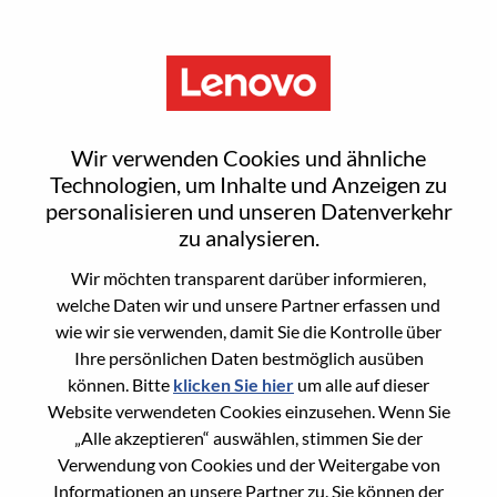
Menu
Strategic Insights Analyst
Wir verwenden Cookies und ähnliche
Technologien, um Inhalte und Anzeigen zu
personalisieren und unseren Datenverkehr
zu analysieren.
Wir möchten transparent darüber informieren,
General Information
welche Daten wir und unsere Partner erfassen und
wie wir sie verwenden, damit Sie die Kontrolle über
Req #
WD00099488
Ihre persönlichen Daten bestmöglich ausüben
Career Area
Strategische und operative Planung
können. Bitte
klicken Sie hier
um alle auf dieser
Website verwendeten Cookies einzusehen. Wenn Sie
Country/Region:
Vereinigte Staaten von Amerika
„Alle akzeptieren“ auswählen, stimmen Sie der
State:
North Carolina
Verwendung von Cookies und der Weitergabe von
City:
Morrisville
Informationen an unsere Partner zu. Sie können der