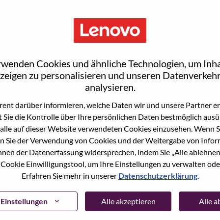
S
rrisville
rwenden Cookies und ähnliche Technologien, um Inha
zeigen zu personalisieren und unseren Datenverkehr
analysieren.
ent darüber informieren, welche Daten wir und unsere Partner erf
wn what we do. We WOW our customers.
 Sie die Kontrolle über Ihre persönlichen Daten bestmöglich ausü
alle auf dieser Website verwendeten Cookies einzusehen. Wenn Si
echnology powerhouse, ranked #153 in the Fortune Global
n Sie der Verwendung von Cookies und der Weitergabe von Infor
 day in 180 markets. Focused on a bold vision to deliver
önnen der Datenerfassung widersprechen, indem Sie „Alle ablehnen
 on its success as the world’s largest PC company with a full-
 Cookie Einwilligungstool, um Ihre Einstellungen zu verwalten oder
d AI-optimized devices (PCs, workstations, smartphones,
Erfahren Sie mehr in unserer
Datenschutzerklärung
.
edge, high performance computing and software defined
ervices. Lenovo’s continued investment in world-changing
Einstellungen
Alle akzeptieren
Alle 
ustworthy, and smarter future for everyone, everywhere.
xchange under Lenovo Group Limited (HKSE: 992) (ADR: