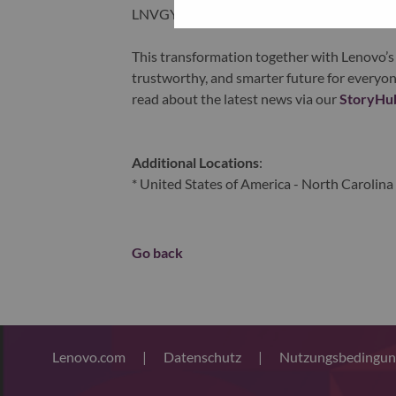
LNVGY).
This transformation together with Lenovo’s 
trustworthy, and smarter future for everyon
read about the latest news via our
StoryHu
Additional Locations
:
* United States of America - North Carolina 
Go back
Lenovo.com
|
Datenschutz
|
Nutzungsbedingu