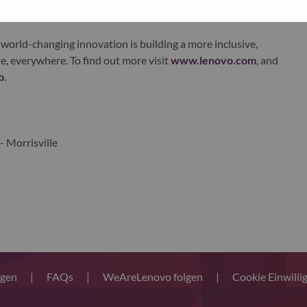
world-changing innovation is building a more inclusive,
e, everywhere. To find out more visit
www.lenovo.com
, and
b
.
- Morrisville
ngen
|
FAQs
|
WeAreLenovo folgen
|
Cookie Einwilli