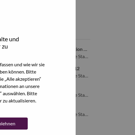
Teile diesen Job:
hare Supply Chain Process Specialist with LinkedIn
Share Supply Chain Process Specialist with a friend via e-mai
Ähnliche Jobs
lte und
 zu
Global Product Manager – Workstation Graphics
Morrisville, North Carolina, Vereinigte Staaten von Amerika,
assen und wie wir sie
Workstation Account Executive - K12
ben können. Bitte
Morrisville, North Carolina, Vereinigte Staaten von Amerika,
e „Alle akzeptieren“
mationen an unsere
Forward Deployed Engineer
“ auswählen. Bitte
Morrisville, North Carolina, Vereinigte Staaten von Amerika,
 zu aktualisieren.
Forward Deployed Engineer
Morrisville, North Carolina, Vereinigte Staaten von Amerika,
ablehnen
Alle anzeigen