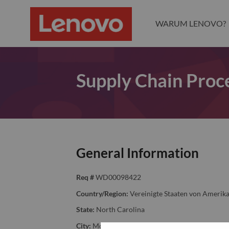
WARUM LENOVO?
Supply Chain Proce
General Information
Req #
WD00098422
Country/Region:
Vereinigte Staaten von Amerik
State:
North Carolina
City:
Morrisville