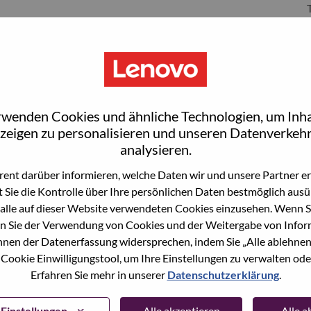
S
rwenden Cookies und ähnliche Technologien, um Inha
zeigen zu personalisieren und unseren Datenverkehr
analysieren.
ent darüber informieren, welche Daten wir und unsere Partner erf
 Sie die Kontrolle über Ihre persönlichen Daten bestmöglich ausü
wn what we do. We WOW our customers.
alle auf dieser Website verwendeten Cookies einzusehen. Wenn Si
n Sie der Verwendung von Cookies und der Weitergabe von Infor
echnology powerhouse, ranked #196 in the Fortune Global
önnen der Datenerfassung widersprechen, indem Sie „Alle ablehnen
 day in 180 markets. Focused on a bold vision to deliver
 Cookie Einwilligungstool, um Ihre Einstellungen zu verwalten oder
 on its success as the world’s largest PC company with a full-
Erfahren Sie mehr in unserer
Datenschutzerklärung
.
d AI-optimized devices (PCs, workstations, smartphones,
edge, high performance computing and software defined
ervices. Lenovo’s continued investment in world-changing
Einstellungen
Alle akzeptieren
Alle 