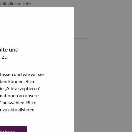
Teile diesen Job:
hare Technical Account Manager with LinkedIn
Share Technical Account Manager with a friend via e-mail
Ähnliche Jobs
lte und
Alle anzeigen
 zu
assen und wie wir sie
ben können. Bitte
e „Alle akzeptieren“
mationen an unsere
“ auswählen. Bitte
 zu aktualisieren.
ablehnen