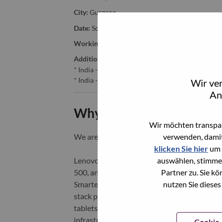
City:
Gurgaon
Date:
Sonntag, Mai 10, 2026
Working Time:
Full-time
Additional Locations
:
* India - Haryāna - Gurgaon
* India - Haryāna - Gurgaon
Wir ve
An
Why Work at Lenovo
Wir möchten transpar
verwenden, damit
We are Lenovo. We do what we say. We o
klicken Sie hier
um 
auswählen, stimme
Lenovo is a US$83 billion revenue global t
Partner zu. Sie k
500, and serving millions of customers every
nutzen Sie dieses
Smarter Technology for All, Lenovo has built
stack portfolio of AI-enabled, AI-ready, an
tablets), infrastructure (server, storage, 
infrastructure), software, solutions, and s
Cookie-