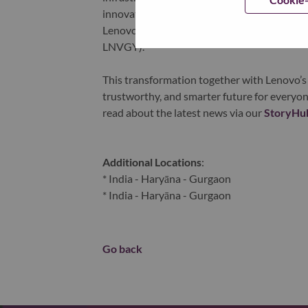
innovation is building a more equitable, tr
Lenovo is listed on the Hong Kong stock e
LNVGY).
This transformation together with Lenovo’s 
trustworthy, and smarter future for everyon
read about the latest news via our
StoryHu
Additional Locations
:
* India - Haryāna - Gurgaon
* India - Haryāna - Gurgaon
Go back