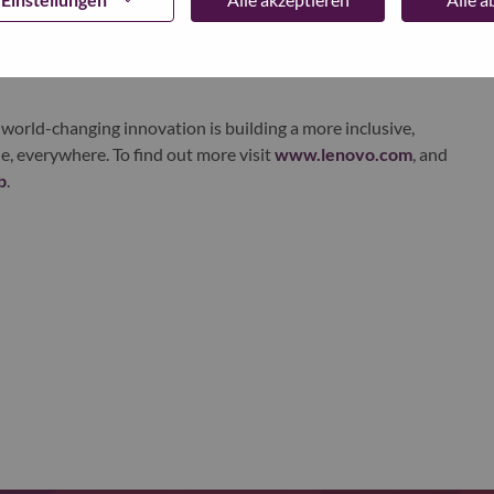
ustworthy, and smarter future for everyone, everywhere.
xchange under Lenovo Group Limited (HKSE: 992) (ADR:
world-changing innovation is building a more inclusive,
e, everywhere. To find out more visit
www.lenovo.com
, and
b
.