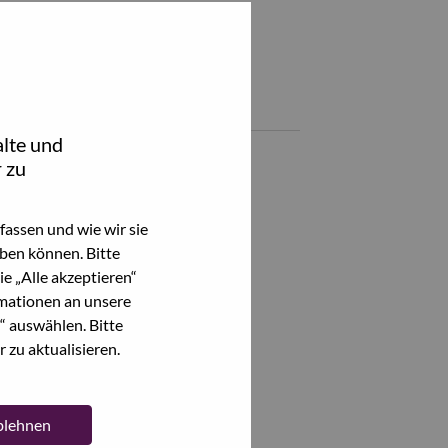
Teile diesen Job:
hare Technical Consultant with LinkedIn
Share Technical Consultant with a friend via e-mail
Ähnliche Jobs
lte und
 zu
Alle anzeigen
assen und wie wir sie
ben können. Bitte
e „Alle akzeptieren“
mationen an unsere
“ auswählen. Bitte
 zu aktualisieren.
ablehnen