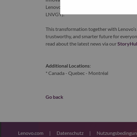
Lenovo is listed on the Hong Kong stock e
LNVGY).
This transformation together with Lenovo’s 
trustworthy, and smarter future for everyon
read about the latest news via our
StoryHu
Additional Locations
:
* Canada - Quebec - Montréal
Go back
Lenovo.com
|
Datenschutz
|
Nutzungsbedingu