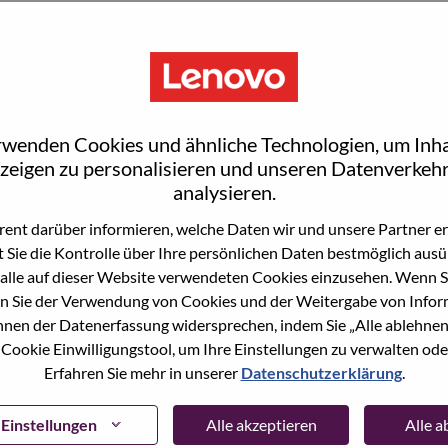
S
rwenden Cookies und ähnliche Technologien, um Inha
zeigen zu personalisieren und unseren Datenverkehr
analysieren.
ent darüber informieren, welche Daten wir und unsere Partner erf
 Sie die Kontrolle über Ihre persönlichen Daten bestmöglich ausü
wn what we do. We WOW our customers.
alle auf dieser Website verwendeten Cookies einzusehen. Wenn Si
n Sie der Verwendung von Cookies und der Weitergabe von Infor
echnology powerhouse, ranked #153 in the Fortune Global
önnen der Datenerfassung widersprechen, indem Sie „Alle ablehnen
 day in 180 markets. Focused on a bold vision to deliver
 Cookie Einwilligungstool, um Ihre Einstellungen zu verwalten oder
 on its success as the world’s largest PC company with a full-
Erfahren Sie mehr in unserer
Datenschutzerklärung
.
d AI-optimized devices (PCs, workstations, smartphones,
edge, high performance computing and software defined
ervices. Lenovo’s continued investment in world-changing
Einstellungen
Alle akzeptieren
Alle 
ustworthy, and smarter future for everyone, everywhere.