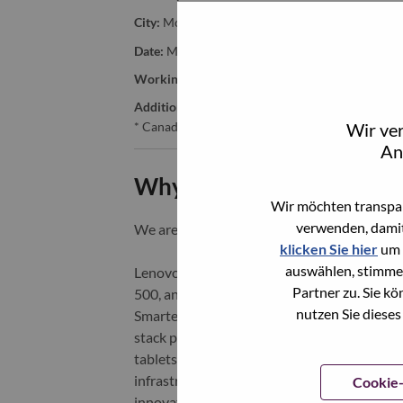
City:
Montreal
Date:
Montag, Juni 22, 2026
Working Time:
Full-time
Additional Locations
:
Wir ve
* Canada - Quebec - Montréal
An
Why Work at Lenovo
Wir möchten transpar
verwenden, damit
We are Lenovo. We do what we say. We o
klicken Sie hier
um 
auswählen, stimme
Lenovo is a US$83 billion revenue global t
Partner zu. Sie k
500, and serving millions of customers every
nutzen Sie dieses
Smarter Technology for All, Lenovo has built
stack portfolio of AI-enabled, AI-ready, an
tablets), infrastructure (server, storage, 
infrastructure), software, solutions, and s
Cookie-
innovation is building a more equitable, tr