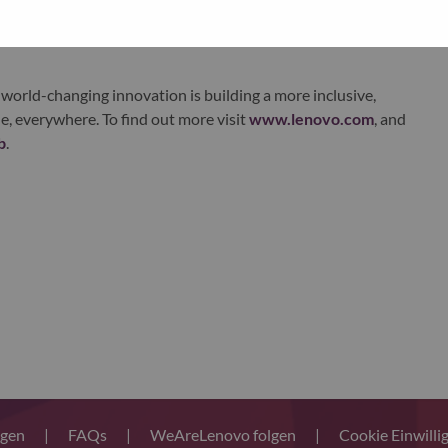
xchange under Lenovo Group Limited (HKSE: 992) (ADR:
world-changing innovation is building a more inclusive,
e, everywhere. To find out more visit
www.lenovo.com
, and
b
.
ngen
|
FAQs
|
WeAreLenovo folgen
|
Cookie Einwilli