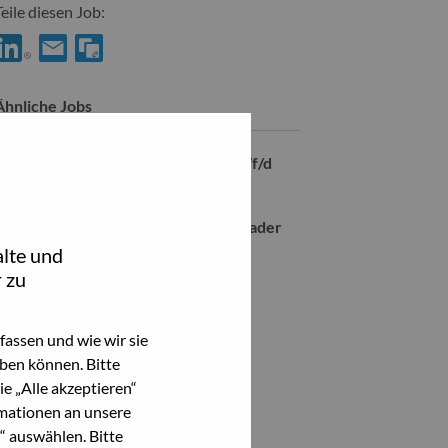
Teile diesen Job:
hare Workstation Product & Business Manager with LinkedIn
Share Workstation Product & Business Manager with a frien
Ähnliche Jobs
Junior Technical Sales Consultant m/f/d
Zürich, Zurich, Schweiz,
ISG Business Leader & Tech Sales Leader
Zürich, Zurich, Schweiz,
lte und
 zu
Alle anzeigen
assen und wie wir sie
ben können. Bitte
e „Alle akzeptieren“
mationen an unsere
“ auswählen. Bitte