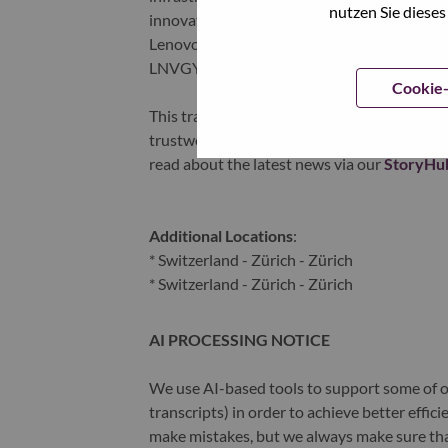
nutzen Sie dieses
innovation is building a more equitable, tr
Lenovo is listed on the Hong Kong stock e
LNVGY).
Cookie-
This transformation together with Lenovo’s 
trustworthy, and smarter future for everyon
read about the latest news via our
StoryHu
Additional Locations
:
* Switzerland - Zürich - Zürich
* Switzerland - Zürich - Zürich
AI PROCESSING NOTICE
We use AI-based tools to support some of ou
transcripts) in order to achieve better effi
make mistakes, but we always make sure th