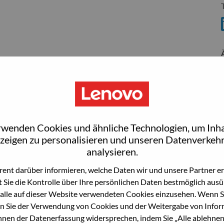
S
rwenden Cookies und ähnliche Technologien, um Inha
wn what we do. We WOW our customers.
zeigen zu personalisieren und unseren Datenverkehr
analysieren.
echnology powerhouse, ranked #153 in the Fortune Global
ent darüber informieren, welche Daten wir und unsere Partner erf
 day in 180 markets. Focused on a bold vision to deliver
 Sie die Kontrolle über Ihre persönlichen Daten bestmöglich ausü
 on its success as the world’s largest PC company with a full-
alle auf dieser Website verwendeten Cookies einzusehen. Wenn Si
d AI-optimized devices (PCs, workstations, smartphones,
n Sie der Verwendung von Cookies und der Weitergabe von Infor
edge, high performance computing and software defined
önnen der Datenerfassung widersprechen, indem Sie „Alle ablehnen
ervices. Lenovo’s continued investment in world-changing