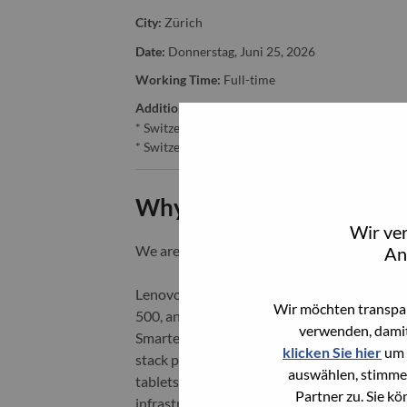
City:
Zürich
Date:
Donnerstag, Juni 25, 2026
Working Time:
Full-time
Additional Locations
:
* Switzerland - Zürich - Zürich
* Switzerland - Zürich - Zürich
Why Work at Lenovo
Wir ve
We are Lenovo. We do what we say. We o
An
Lenovo is a US$83 billion revenue global t
Wir möchten transpar
500, and serving millions of customers every
verwenden, damit
Smarter Technology for All, Lenovo has built
klicken Sie hier
um 
stack portfolio of AI-enabled, AI-ready, an
auswählen, stimme
tablets), infrastructure (server, storage, 
Partner zu. Sie k
infrastructure), software, solutions, and s