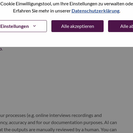
 Cookie Einwilligungstool, um Ihre Einstellungen zu verwalten oder
ustworthy, and smarter future for everyone, everywhere.
Erfahren Sie mehr in unserer
Datenschutzerklärung
.
xchange under Lenovo Group Limited (HKSE: 992) (ADR:
Einstellungen
Alle akzeptieren
Alle 
world-changing innovation is building a more inclusive,
e, everywhere. To find out more visit
www.lenovo.com
, and
b
.
r processes (e.g. online interviews recordings and
ciency, accuracy and for our documentation purposes. AI can
at the outputs are manually reviewed by a human. You can