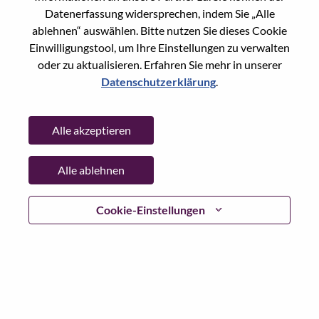
Datenerfassung widersprechen, indem Sie „Alle
Passwort
ablehnen“ auswählen. Bitte nutzen Sie dieses Cookie
Einwilligungstool, um Ihre Einstellungen zu verwalten
oder zu aktualisieren. Erfahren Sie mehr in unserer
Datenschutzerklärung
.
Anmelden
Alle akzeptieren
Passwort vergessen?
Alle ablehnen
Wenn Sie sich erst vor kurzem für eine offene Stelle
beworben haben, haben wir Ihre E-Mail in unserem
System gespeichert; bitte wählen Sie "Passwort
Cookie-Einstellungen
vergessen", um Ihr Passwort zurückzusetzen und sich
einzuloggen.
Wenn Sie Probleme beim Einloggen und/ oder bei der
Registrierung als neuer Benutzer haben, wenden Sie sich
bitte an unser HR-Team unter
hrsupport@lenovo.com
nd
teilen Sie uns die Einzelheiten Ihrer Fehlermeldung sowie