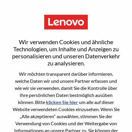
Menu
Sign In or Register for a new
Wir verwenden Cookies und ähnliche
user account
Technologien, um Inhalte und Anzeigen zu
personalisieren und unseren Datenverkehr
zu analysieren.
Wir möchten transparent darüber informieren,
welche Daten wir und unsere Partner erfassen und
wie wir sie verwenden, damit Sie die Kontrolle über
Bereits registrierter Benutzer
Ihre persönlichen Daten bestmöglich ausüben
können. Bitte
klicken Sie hier
um alle auf dieser
Anmeldung
Website verwendeten Cookies einzusehen. Wenn Sie
Nachname
„Alle akzeptieren“ auswählen, stimmen Sie der
Verwendung von Cookies und der Weitergabe von
Informationen an unsere Partner zu. Sie können der