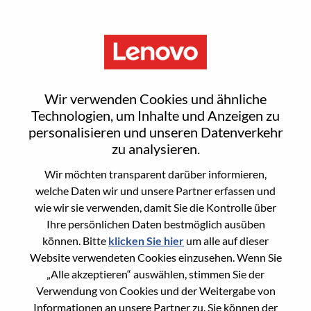
Menu
Sign In or Register for a new
Wir verwenden Cookies und ähnliche
user account
Technologien, um Inhalte und Anzeigen zu
personalisieren und unseren Datenverkehr
zu analysieren.
Wir möchten transparent darüber informieren,
welche Daten wir und unsere Partner erfassen und
wie wir sie verwenden, damit Sie die Kontrolle über
Bereits registrierter Benutzer
Ihre persönlichen Daten bestmöglich ausüben
können. Bitte
klicken Sie hier
um alle auf dieser
Anmeldung
Website verwendeten Cookies einzusehen. Wenn Sie
Nachname
„Alle akzeptieren“ auswählen, stimmen Sie der
Verwendung von Cookies und der Weitergabe von
Informationen an unsere Partner zu. Sie können der