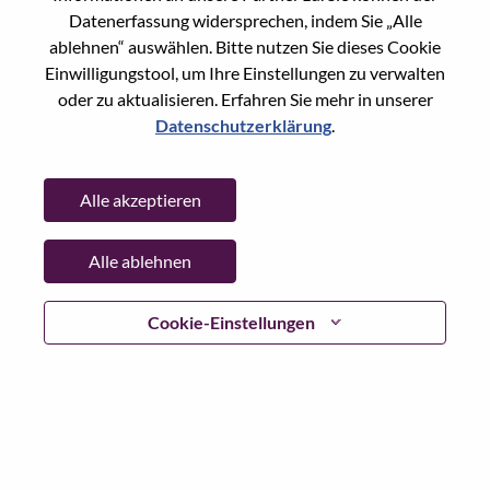
Datenerfassung widersprechen, indem Sie „Alle
Passwort
ablehnen“ auswählen. Bitte nutzen Sie dieses Cookie
Einwilligungstool, um Ihre Einstellungen zu verwalten
oder zu aktualisieren. Erfahren Sie mehr in unserer
Datenschutzerklärung
.
Anmelden
Alle akzeptieren
Passwort vergessen?
Alle ablehnen
Wenn Sie sich erst vor kurzem für eine offene Stelle
beworben haben, haben wir Ihre E-Mail in unserem
System gespeichert; bitte wählen Sie "Passwort
Cookie-Einstellungen
vergessen", um Ihr Passwort zurückzusetzen und sich
einzuloggen.
Wenn Sie Probleme beim Einloggen und/ oder bei der
Registrierung als neuer Benutzer haben, wenden Sie sich
bitte an unser HR-Team unter
hrsupport@lenovo.com
nd
teilen Sie uns die Einzelheiten Ihrer Fehlermeldung sowie