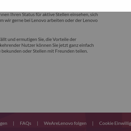
eite vorstellen zu können, auf der Sie von
nen Ihren Status für aktive Stellen einsehen, sich
m wir gerne bei Lenovo arbeiten oder der Lenovo
llt und ermutigen Sie, die Vorteile der
ehrender Nutzer können Sie jetzt ganz einfach
 bekunden oder Stellen mit Freunden teilen.
ngen
|
FAQs
|
WeAreLenovo folgen
|
Cookie Einwilli