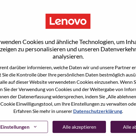
rwenden Cookies und ähnliche Technologien, um Inha
zeigen zu personalisieren und unseren Datenverkehr
analysieren.
ent darüber informieren, welche Daten wir und unsere Partner erf
 Sie die Kontrolle über Ihre persönlichen Daten bestmöglich ausü
ne Stelle beworben haben, haben wir Ihre E-Mail in
alle auf dieser Website verwendeten Cookies einzusehen. Wenn Si
ie "Passwort vergessen", um Ihr Passwort
n Sie der Verwendung von Cookies und der Weitergabe von Infor
önnen der Datenerfassung widersprechen, indem Sie „Alle ablehnen
 Cookie Einwilligungstool, um Ihre Einstellungen zu verwalten oder
 bei der Registrierung als neuer Benutzer haben,
Erfahren Sie mehr in unserer
Datenschutzerklärung
.
ter
hrsupport@lenovo.com
nd teilen Sie uns die
prechende Screenshots mit. Bitte geben Sie in der
ssue" an. Ein Mitglied unseres Teams wird sich nach
Einstellungen
Alle akzeptieren
Alle 