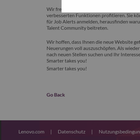
Wir freuen uns, Ihnen unsere neue Karrieres
verbesserten Funktionen profitieren. Sie kön
für Job Alerts anmelden, herausfinden waru
Talent Community beitreten.
Wir hoffen, dass Ihnen die neue Website gefä
Neuerungen voll auszuschöpfen. Als wiederk
nach neuen Stellen suchen und Ihr Interesse
Smarter takes you!
Smarter takes you!
Go Back
Lenovo.com
|
Datenschutz
|
Nutzungsbedingu