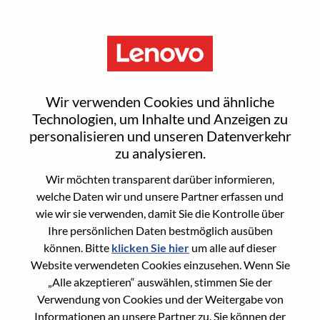
Menu
Sign In or Register for a new
Wir verwenden Cookies und ähnliche
user account
Technologien, um Inhalte und Anzeigen zu
personalisieren und unseren Datenverkehr
zu analysieren.
Wir möchten transparent darüber informieren,
welche Daten wir und unsere Partner erfassen und
wie wir sie verwenden, damit Sie die Kontrolle über
Bereits registrierter Benutzer
Ihre persönlichen Daten bestmöglich ausüben
können. Bitte
klicken Sie hier
um alle auf dieser
Anmeldung
Website verwendeten Cookies einzusehen. Wenn Sie
Nachname
„Alle akzeptieren“ auswählen, stimmen Sie der
Verwendung von Cookies und der Weitergabe von
Informationen an unsere Partner zu. Sie können der