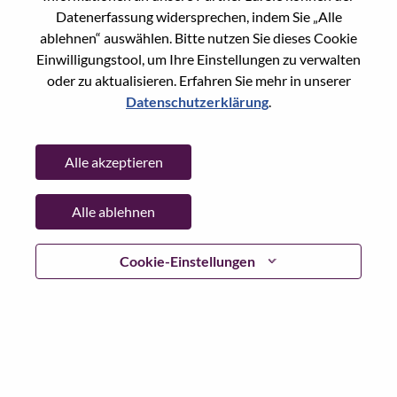
Datenerfassung widersprechen, indem Sie „Alle
Passwort
ablehnen“ auswählen. Bitte nutzen Sie dieses Cookie
Einwilligungstool, um Ihre Einstellungen zu verwalten
oder zu aktualisieren. Erfahren Sie mehr in unserer
Datenschutzerklärung
.
Anmelden
Alle akzeptieren
Passwort vergessen?
Alle ablehnen
Wenn Sie sich erst vor kurzem für eine offene Stelle
beworben haben, haben wir Ihre E-Mail in unserem
System gespeichert; bitte wählen Sie "Passwort
Cookie-Einstellungen
vergessen", um Ihr Passwort zurückzusetzen und sich
einzuloggen.
Wenn Sie Probleme beim Einloggen und/ oder bei der
Registrierung als neuer Benutzer haben, wenden Sie sich
bitte an unser HR-Team unter
hrsupport@lenovo.com
nd
teilen Sie uns die Einzelheiten Ihrer Fehlermeldung sowie