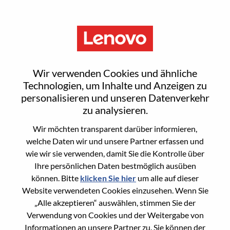
Menu
Reset password
Wir verwenden Cookies und ähnliche
Technologien, um Inhalte und Anzeigen zu
personalisieren und unseren Datenverkehr
Are you sure you want to reset your
zu analysieren.
password?
Wir möchten transparent darüber informieren,
welche Daten wir und unsere Partner erfassen und
wie wir sie verwenden, damit Sie die Kontrolle über
Enter the email address associated with your
Ihre persönlichen Daten bestmöglich ausüben
account, then click "Continue".
können. Bitte
klicken Sie hier
um alle auf dieser
Website verwendeten Cookies einzusehen. Wenn Sie
We will email you a link to reset your
„Alle akzeptieren“ auswählen, stimmen Sie der
password.
Verwendung von Cookies und der Weitergabe von
Informationen an unsere Partner zu. Sie können der