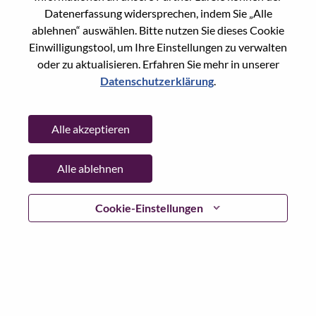
Reset password with your e-mail
E-mail
*
Datenerfassung widersprechen, indem Sie „Alle
ablehnen“ auswählen. Bitte nutzen Sie dieses Cookie
Einwilligungstool, um Ihre Einstellungen zu verwalten
oder zu aktualisieren. Erfahren Sie mehr in unserer
Datenschutzerklärung
.
Continue
Alle akzeptieren
Go Back
Alle ablehnen
Lenovo.com
Cookie-Einstellungen
Datenschutz
|
Nutzungsbedingungen
|
FAQs
WeAreLenovo folgen
|
Cookie
Einwilligungstool