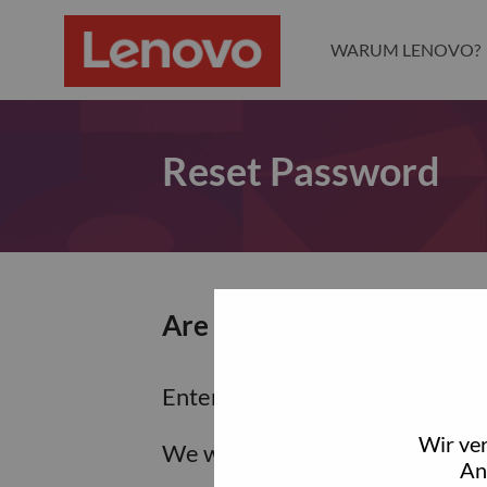
WARUM LENOVO?
Reset Password
Are you sure you want to
Enter the email address associa
Wir ve
We will email you a link to res
An