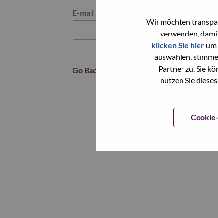
Reset password with your e-mail
E-mail
*
Wir möchten transpar
verwenden, damit
klicken Sie hier
um 
auswählen, stimme
Partner zu. Sie k
Go Back
nutzen Sie dieses
Cookie-