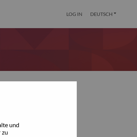
LOG IN
DEUTSCH
lte und
 zu