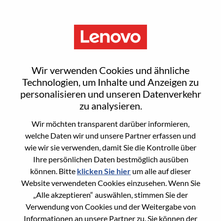
Menu
Smarter braucht Sie
Wir verwenden Cookies und ähnliche
Technologien, um Inhalte und Anzeigen zu
personalisieren und unseren Datenverkehr
Nicht sicher, wo Sie anfangen sollen?
zu analysieren.
Empfehlungen erhalten
Wir möchten transparent darüber informieren,
welche Daten wir und unsere Partner erfassen und
wie wir sie verwenden, damit Sie die Kontrolle über
Search for open positions
Ihre persönlichen Daten bestmöglich ausüben
Search for open positions
können. Bitte
klicken Sie hier
um alle auf dieser
Website verwendeten Cookies einzusehen. Wenn Sie
1-10 of 999+ jobs
Sortieren nach
Weiter >>
„Alle akzeptieren“ auswählen, stimmen Sie der
Verwendung von Cookies und der Weitergabe von
Informationen an unsere Partner zu. Sie können der