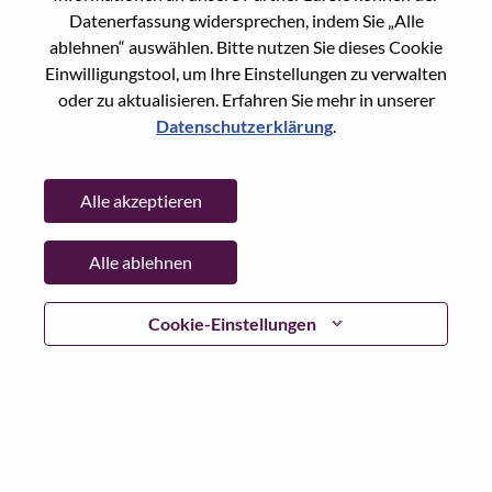
Global Product Manager – Workstation Graphics
Datenerfassung widersprechen, indem Sie „Alle
Vereinigte Staaten von Amerika, North Carolina, Morrisville
ablehnen“ auswählen. Bitte nutzen Sie dieses Cookie
Anf. Nr.: WD00101559
Einwilligungstool, um Ihre Einstellungen zu verwalten
Posted 07-Aug-2026
oder zu aktualisieren. Erfahren Sie mehr in unserer
Datenschutzerklärung
.
Übernehmen
Shar
Alle akzeptieren
Engineer, Services Delivery
Alle ablehnen
Dienstleistungen
Hongkong, Hong Kong
Anf. Nr.: WD00102092
Cookie-Einstellungen
Posted 07-Aug-2026
Übernehmen
Shar
Accounts Receivable Senior Coordinator