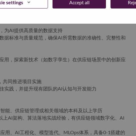
求拆解、架构选型、模型开发、落地上线到迭代优化的全生命
ie settings
Accept all
Reje
价值落地
、架构标准，提升团队整体数字化技术能力
，为AI提供高质量的数据支持
的数据标准与质量规范，确保AI所需数据的准确性、完整性和
域的应用，探索新技术（如数字孪生）在供应链场景中的创新应
源，共同推进项目实施
和最佳实践，并提升现有团队的AI认知与开发能力
工智能、供应链管理或相关领域的本科及以上学历
5年以上AI架构、算法落地实战经验，有供应链领域数字化、AI
应用、AI工程化、模型迭代、MLOps体系，具备0-1搭建的