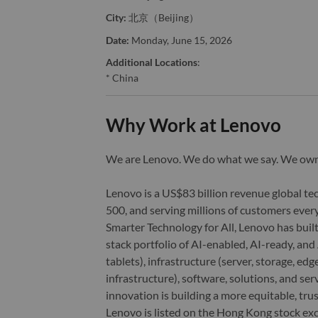
City:
北京（Beijing）
Date:
Monday, June 15, 2026
Additional Locations
:
* China
Why Work at Lenovo
We are Lenovo. We do what we say. We o
Lenovo is a US$83 billion revenue global t
500, and serving millions of customers every
Smarter Technology for All, Lenovo has built
stack portfolio of AI-enabled, AI-ready, an
tablets), infrastructure (server, storage, 
infrastructure), software, solutions, and s
innovation is building a more equitable, tr
Lenovo is listed on the Hong Kong stock e