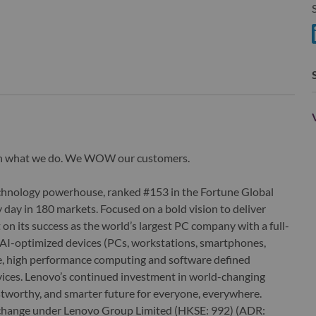
S
wn what we do. We WOW our customers.
echnology powerhouse, ranked #153 in the Fortune Global
 day in 180 markets. Focused on a bold vision to deliver
 on its success as the world’s largest PC company with a full-
d AI-optimized devices (PCs, workstations, smartphones,
edge, high performance computing and software defined
ervices. Lenovo’s continued investment in world-changing
ustworthy, and smarter future for everyone, everywhere.
xchange under Lenovo Group Limited (HKSE: 992) (ADR: