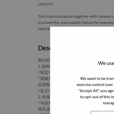
LNVGY).
This transformation together with Lenovo’s 
trustworthy, and smarter future for everyon
read about the latest news via our
StoryHu
Description and Require
岗位职责
We use 
1. 架构设计与规划：
? 制定中国区供应链AI发展蓝图和技术
We want to be trans
? 搭建适配中国区供应链AI整体技术架构
exercise control over
应用框架，确保系统的可扩展性、稳定性
"Accept All", you ag
? 定义中国区供应链AI解决方案的技术标
to opt-out of this i
2. 全场景AI设计与落地‌：
manage
? 与业务解决方案团队合作，识别并提炼高
保其适应供应链业务的变化和发展