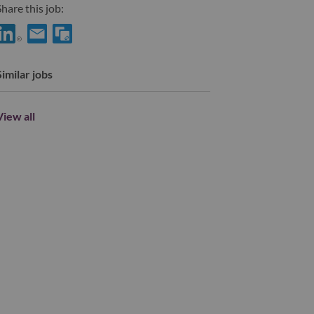
hare this job:
Share 供应链AI架构师 with LinkedIn
Share 供应链AI架构师 with a friend via e-mail
Similar jobs
View all