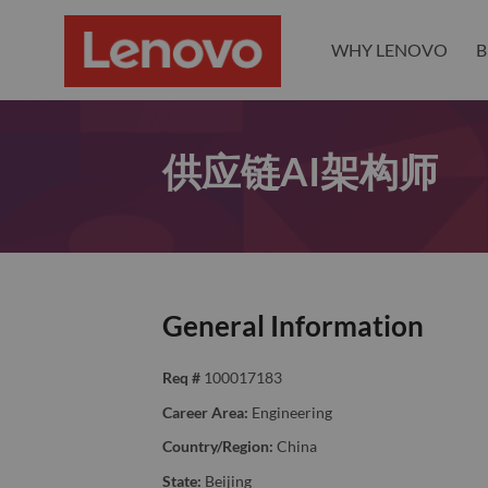
WHY LENOVO
B
供应链AI架构师
General Information
Req #
100017183
Career Area:
Engineering
Country/Region:
China
State:
Beijing