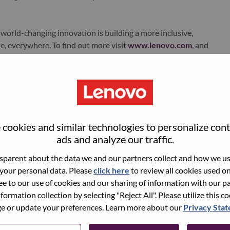
world-changing innovation is building a more inclusive,
e, everywhere. To find out more visit
www.lenovo.com
, and
b
.
ments
cookies and similar technologies to personalize con
ads and analyze our traffic.
路线图，支撑部门数字化战略落地与高层汇报
parent about the data we and our partners collect and how we use
体系，包含AI模型底座、智能算法库、自动化引擎、数据智能
 your personal data. Please
click here
to review all cookies used on 
和安全性
ree to our use of cookies and our sharing of information with our pa
准和最佳实践
nformation collection by selecting "Reject All". Please utilize this c
 or update your preferences. Learn more about our
Privacy Sta
价值的AI场景，将业务需求转化为可落地的AI解决方案，确