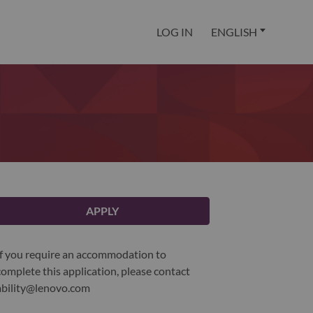
LOG IN
ENGLISH
APPLY
If you require an accommodation to
complete this application, please contact
ability@lenovo.com