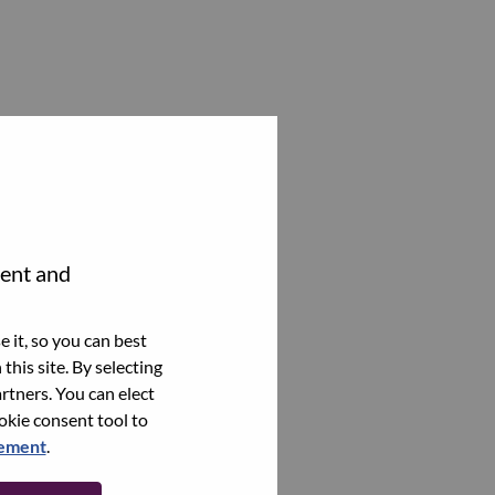
tent and
 it, so you can best
this site. By selecting
rtners. You can elect
ookie consent tool to
tement
.