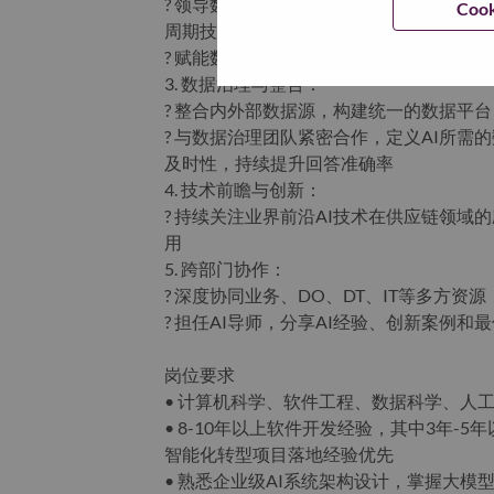
? 领导数智工具研发团队，主导项目从需
Cook
周期技术管控，保障项目交付质量与业务
? 赋能数智工具研发团队，输出技术规范
3. 数据治理与整合‌：
? 整合内外部数据源，构建统一的数据平台
? 与数据治理团队紧密合作，定义AI所需
及时性，持续提升回答准确率
4. 技术前瞻与创新‌：
? 持续关注业界前沿AI技术在供应链领
用
5. 跨部门协作‌：
? 深度协同业务、DO、DT、IT等多方资
? 担任AI导师，分享AI经验、创新案例
岗位要求
• 计算机科学、软件工程、数据科学、人
• 8-10年以上软件开发经验，其中3年-
智能化转型项目落地经验优先
• 熟悉企业级AI系统架构设计，掌握大模型