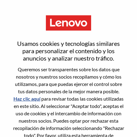
Menú
游戏体验测试工程师
Usamos cookies y tecnologías similares
para personalizar el contenido y los
anuncios y analizar nuestro tráfico.
Queremos ser transparentes sobre los datos que
nosotros y nuestros socios recopilamos y cómo los
General Information
utilizamos, para que puedas ejercer el control sobre
tus datos personales de la mejor manera posible.
Req #
100016968
Haz clic aquí
para revisar todas las cookies utilizadas
Career Area:
Ingeniería
en este sitio. Al seleccionar "Aceptar todo", aceptas el
uso de cookies y el intercambio de información con
Country/Region:
China
nuestros socios. Puedes optar por rechazar esta
State:
Hubei
recopilación de información seleccionando "Rechazar
City:
武汉（Wuhan）
todo". Por favor, utiliza esta herramienta de